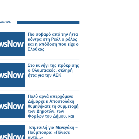
 ΑΡΘΡΑ
Πιο σοβαρό από την ήττα
κόντρα στη Ρεάλ ο ρόλος
και η απόδοση που είχε ο
Σλούκας
Στο κυνήγι της πρόκρισης
ο Ολυμπιακός, σκληρή
ήττα για την ΑΕΚ
Πολύ αργά απερχόμενε
Δήμαρχε κ Αποστολάκη
θυμηθήκατε τη συμμετοχή
των Δημοτών, των
Φορέων του Δήμου, και
το Διάλογο..
Διαχειριστείτε με
Τσιμτσιλή για Μενεγάκη –
αξιοπρέπεια την βεβαία
Πούμπουρα: «Πόνεσε
ήττα σας. Δεν θα
αυτό...»