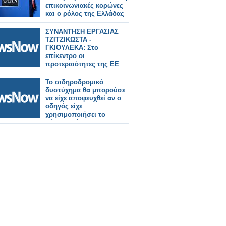
επικοινωνιακές κορώνες
και ο ρόλος της Ελλάδας
ΣΥΝΑΝΤΗΣΗ ΕΡΓΑΣΙΑΣ
ΤΖΙΤΖΙΚΩΣΤΑ -
ΓΚΙΟΥΛΕΚΑ: Στο
επίκεντρο οι
προτεραιότητες της ΕΕ
για τα μεγάλα έργα
υποδομών και
Το σιδηροδρομικό
μεταφορών, τον τουρισμό
δυστύχημα θα μπορούσε
και ο κομβικός ρόλος της
να είχε αποφευχθεί αν ο
Βόρειας Ελλάδας
οδηγός είχε
χρησιμοποιήσει το
σύστημα έκτακτης
ανάγκης σύμφωνα με
έρευνα.