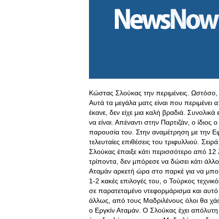
Κώστας Σλούκας την περιμένεις. Ωστόσο, τ
Αυτά τα μεγάλα ματς είναι που περιμένει 
έκανε, δεν είχε μια καλή βραδιά. Συνολικά
να είναι. Απέναντι στην Παρτιζάν, ο ίδιος 
παρουσία του. Στην αναμέτρηση με την Εφέ
τελευταίες επιθέσεις του τριφυλλιού
. Σειρ
Σλούκας έπαιξε κάτι περισσότερο από 12 
τρίποντα, δεν μπόρεσε να δώσει κάτι άλλο
Αταμάν αρκετή ώρα στο παρκέ για να μπορέ
1-2 κακές επιλογές του, ο Τούρκος τεχνικ
σε παρατεταμένο ντεφορμάρισμα και αυτό 
άλλως, από τους Μαδριλένους όλοι θα χάσο
ο Εργκίν Αταμάν. Ο Σλούκας έχει απόλυτ