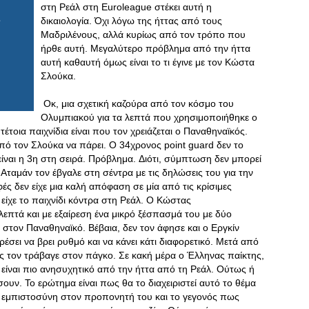
στη Ρεάλ στη Euroleague στέκει αυτή η
δικαιολογία. Όχι λόγω της ήττας από τους
Μαδριλένους, αλλά κυρίως από τον τρόπο που
ήρθε αυτή. Μεγαλύτερο πρόβλημα από την ήττα
αυτή καθαυτή όμως είναι το τι έγινε με τον Κώστα
Σλούκα.
Οκ, μια σχετική καζούρα από τον κόσμο του
Ολυμπιακού για τα λεπτά που χρησιμοποιήθηκε ο
έτοια παιχνίδια είναι που τον χρειάζεται ο Παναθηναϊκός.
από τον Σλούκα να πάρει. Ο 34χρονος point guard δεν το
 είναι η 3η στη σειρά. Πρόβλημα. Διότι, σύμπτωση δεν μπορεί
ο Αταμάν τον έβγαλε στη σέντρα με τις δηλώσεις του για την
ς δεν είχε μια καλή απόφαση σε μία από τις κρίσιμες
ά είχε το παιχνίδι κόντρα στη Ρεάλ. Ο Κώστας
λεπτά και με εξαίρεση ένα μικρό ξέσπασμά του με δύο
 στον Παναθηναϊκό. Βέβαια, δεν τον άφησε και ο Εργκίν
σει να βρει ρυθμό και να κάνει κάτι διαφορετικό. Μετά από
ός τον τράβαγε στον πάγκο. Σε κακή μέρα ο Έλληνας παίκτης,
είναι πιο ανησυχητικό από την ήττα από τη Ρεάλ. Ούτως ή
υν. Το ερώτημα είναι πως θα το διαχειριστεί αυτό το θέμα
η εμπιστοσύνη στον προπονητή του και το γεγονός πως