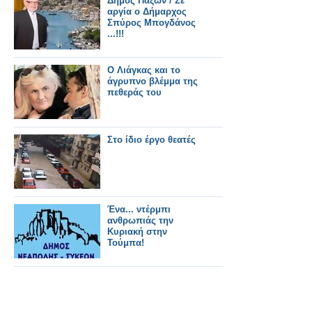
Δήμος Παξών / Σε
αργία ο Δήμαρχος
Σπύρος Μπογδάνος
...!!!
Ο Λιάγκας και το
άγρυπνο βλέμμα της
πεθεράς του
Στο ίδιο έργο θεατές
Ένα... ντέρμπι
ανθρωπιάς την
Κυριακή στην
Τούμπα!