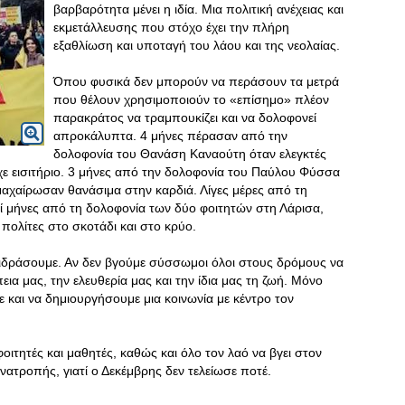
βαρβαρότητα μένει η ιδία. Μια πολιτική ανέχειας και
εκμετάλλευσης που στόχο έχει την πλήρη
εξαθλίωση και υποταγή του λάου και της νεολαίας.
Όπου φυσικά δεν μπορούν να περάσουν τα μετρά
που θέλουν χρησιμοποιούν το «επίσημο» πλέον
παρακράτος να τραμπουκίζει και να δολοφονεί
απροκάλυπτα. 4 μήνες πέρασαν από την
δολοφονία του Θανάση Καναούτη όταν ελεγκτές
είχε εισιτήριο. 3 μήνες από την δολοφονία του Παύλου Φύσσα
 μαχαίρωσαν θανάσιμα στην καρδιά. Λίγες μέρες από τη
ί μήνες από τη δολοφονία των δύο φοιτητών στη Λάρισα,
πολίτες στο σκοτάδι και στο κρύο.
ντιδράσουμε. Αν δεν βγούμε σύσσωμοι όλοι στους δρόμους να
εια μας, την ελευθερία μας και την ίδια μας τη ζωή. Μόνο
και να δημιουργήσουμε μια κοινωνία με κέντρο τον
οιτητές και μαθητές, καθώς και όλο τον λαό να βγει στον
νατροπής, γιατί ο Δεκέμβρης δεν τελείωσε ποτέ.