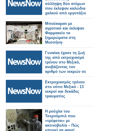
σύλληψη δύο ατόμων
που έκλεψαν καλώδια
χαλκού από εργοτάξιο
του ΟΣΕ.
Μπούκαραν με
αγροτικό και έκλεψαν
Φαρμακείο τα
ξημερώματα στη
Μεσσήνη-
Αναζητούνται οι
δράστες (pics)
Γυναίκα έχασε τη ζωή
της από εκτροχιασμό
τρένου στο Μεξικό,
ανεβάζοντας τον
αριθμό των νεκρών σε
14
Εκτροχιασμός τρένου
στο νότιο Μεξικό - 13
νεκροί και δεκάδες
τραυματίες
Η μούχλα του
Τσερνόμπιλ που
«τρέφεται» με
ακτινοβολία – Πώς
μπορεί να φανεί