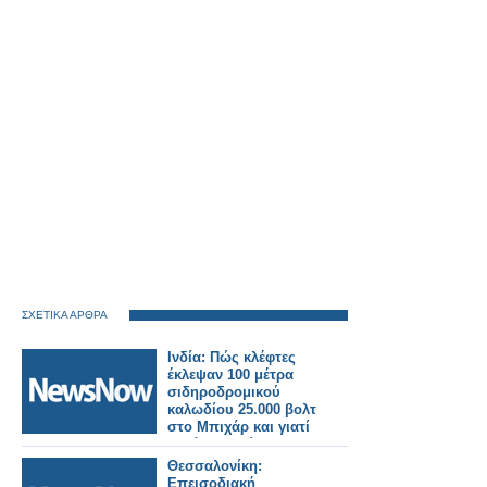
ΣΧΕΤΙΚΑ ΑΡΘΡΑ
Ινδία: Πώς κλέφτες
έκλεψαν 100 μέτρα
σιδηροδρομικού
καλωδίου 25.000 βολτ
στο Μπιχάρ και γιατί
αυτό συμβαίνει
συνεχώς.
Θεσσαλονίκη:
Επεισοδιακή