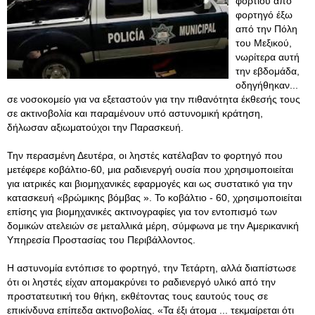
φορτίου από
φορτηγό έξω
από την Πόλη
του Μεξικού,
νωρίτερα αυτή
την εβδομάδα,
οδηγήθηκαν...
σε νοσοκομείο για να εξεταστούν για την πιθανότητα έκθεσής τους
σε ακτινοβολία και παραμένουν υπό αστυνομική κράτηση,
δήλωσαν αξιωματούχοι την Παρασκευή.
Την περασμένη Δευτέρα, οι ληστές κατέλαβαν το φορτηγό που
μετέφερε κοβάλτιο-60, μια ραδιενεργή ουσία που χρησιμοποιείται
για ιατρικές και βιομηχανικές εφαρμογές και ως συστατικό για την
κατασκευή «βρώμικης βόμβας ». Το κοβάλτιο - 60, χρησιμοποιείται
επίσης για βιομηχανικές ακτινογραφίες για τον εντοπισμό των
δομικών ατελειών σε μεταλλικά μέρη, σύμφωνα με την Αμερικανική
Υπηρεσία Προστασίας του Περιβάλλοντος.
Η αστυνομία εντόπισε το φορτηγό, την Τετάρτη, αλλά διαπίστωσε
ότι οι ληστές είχαν απομακρύνει το ραδιενεργό υλικό από την
προστατευτική του θήκη, εκθέτοντας τους εαυτούς τους σε
επικίνδυνα επίπεδα ακτινοβολίας. «Τα έξι άτομα ... τεκμαίρεται ότι