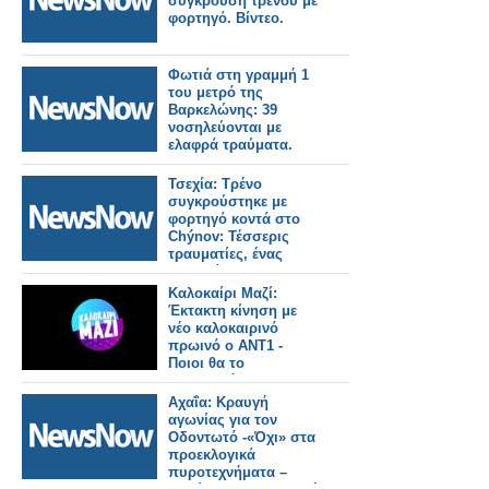
σύγκρουση τρένου με
φορτηγό. Βίντεο.
Φωτιά στη γραμμή 1
του μετρό της
Βαρκελώνης: 39
νοσηλεύονται με
ελαφρά τραύματα.
Τσεχία: Τρένο
συγκρούστηκε με
φορτηγό κοντά στο
Chýnov: Τέσσερις
τραυματίες, ένας
σοβαρά.
Καλοκαίρι Μαζί:
Έκτακτη κίνηση με
νέο καλοκαιρινό
πρωινό ο ΑΝΤ1 -
Ποιοι θα το
παρουσιάζουν και τι
ώρα θα παίζει;
Αχαΐα: Κραυγή
αγωνίας για τον
Οδοντωτό -«Όχι» στα
προεκλογικά
πυροτεχνήματα –