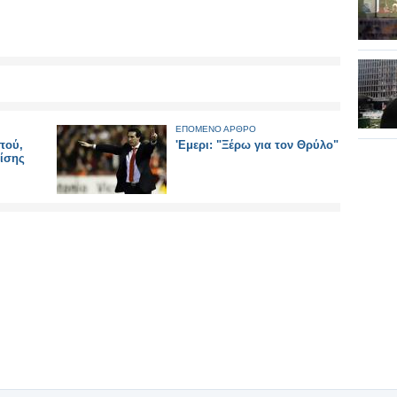
ΕΠΟΜΕΝΟ ΑΡΘΡΟ
πού,
'Εμερι: "Ξέρω για τον Θρύλο"
ρίσης