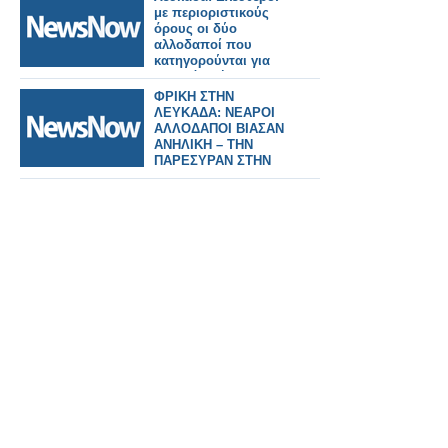
ανακοίνωση του
με περιοριστικούς
Αγίου Όρους
όρους οι δύο
αλλοδαποί που
κατηγορούνται για
βιασμό ανήλικης.
ΦΡΙΚΗ ΣΤΗΝ
ΛΕΥΚΑΔΑ: ΝΕΑΡΟΙ
ΑΛΛΟΔΑΠΟΙ ΒΙΑΣΑΝ
ΑΝΗΛΙΚΗ – ΤΗΝ
ΠΑΡΕΣΥΡΑΝ ΣΤΗΝ
ΠΑΡΑΛΙΑ ΚΑΙ
ΞΕΔΙΠΛΩΣΑΝ ΤΙΣ
ΚΑΚΟΠΟΙΗΤΙΚΕΣ
ΑΝΩΜΑΛΙΕΣ ΤΟΥΣ