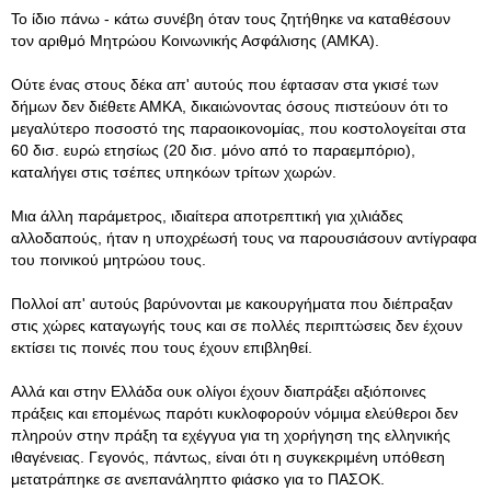
Το ίδιο πάνω - κάτω συνέβη όταν τους ζητήθηκε να καταθέσουν
τον αριθμό Μητρώου Κοινωνικής Ασφάλισης (ΑΜΚΑ).
Ούτε ένας στους δέκα απ' αυτούς που έφτασαν στα γκισέ των
δήμων δεν διέθετε ΑΜΚΑ, δικαιώνοντας όσους πιστεύουν ότι το
μεγαλύτερο ποσοστό της παραοικονομίας, που κοστολογείται στα
60 δισ. ευρώ ετησίως (20 δισ. μόνο από το παραεμπόριο),
καταλήγει στις τσέπες υπηκόων τρίτων χωρών.
Μια άλλη παράμετρος, ιδιαίτερα αποτρεπτική για χιλιάδες
αλλοδαπούς, ήταν η υποχρέωσή τους να παρουσιάσουν αντίγραφα
του ποινικού μητρώου τους.
Πολλοί απ' αυτούς βαρύνονται με κακουργήματα που διέπραξαν
στις χώρες καταγωγής τους και σε πολλές περιπτώσεις δεν έχουν
εκτίσει τις ποινές που τους έχουν επιβληθεί.
Αλλά και στην Ελλάδα ουκ ολίγοι έχουν διαπράξει αξιόποινες
πράξεις και επομένως παρότι κυκλοφορούν νόμιμα ελεύθεροι δεν
πληρούν στην πράξη τα εχέγγυα για τη χορήγηση της ελληνικής
ιθαγένειας. Γεγονός, πάντως, είναι ότι η συγκεκριμένη υπόθεση
μετατράπηκε σε ανεπανάληπτο φιάσκο για το ΠΑΣΟΚ.