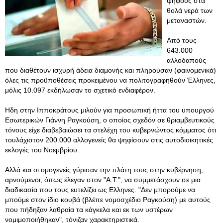
ψήφους στα
θολά νερά των
μεταναστών.
Από τους
643.000
αλλοδαπούς
που διαθέτουν ισχυρή άδεια διαμονής και πληρούσαν (φαινομενικά)
όλες τις προϋποθέσεις προκειμένου να πολιτογραφηθούν Έλληνες,
μόλις 10.097 εκδήλωσαν το σχετικό ενδιαφέρον.
Ηδη στην Ιπποκράτους μιλούν για προσωπική ήττα του υπουργού
Εσωτερικών Γιάννη Ραγκούση, ο οποίος σχεδόν σε θριαμβευτικούς
τόνους είχε διαβεβαιώσει τα στελέχη του κυβερνώντος κόμματος ότι
τουλάχιστον 200.000 αλλογενείς θα ψηφίσουν στις αυτοδιοικητικές
εκλογές του Νοεμβρίου.
Αλλά και οι ομογενείς γύρισαν την πλάτη τους στην κυβέρνηση,
αρνούμενοι, όπως έλεγαν στον "Α.Τ.", να συμμετάσχουν σε μια
διαδικασία που τους ευτελίζει ως Ελληνες. "Δεν μπορούμε να
μπούμε στον ίδιο κουβά (βλέπε νομοσχέδιο Ραγκούση) με αυτούς
που πήδηξαν λαθραία τα κάγκελα και εκ των υστέρων
νομιμοποιήθηκαν", τόνιζαν χαρακτηριστικά.