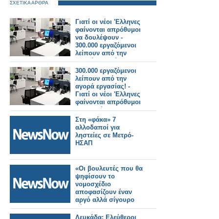
ΣΧΕΤΙΚΑ ΑΡΘΡΑ
Γιατί οι νέοι 'Ελληνες
φαίνονται απρόθυμοι
να δουλέψουν -
300.000 εργαζόμενοι
λείπουν από την
αγορά εργασίας!
300.000 εργαζόμενοι
λείπουν από την
αγορά εργασίας! -
Γιατί οι νέοι 'Ελληνες
φαίνονται απρόθυμοι
να δουλέψουν
Στη «φάκα» 7
αλλοδαποί για
ληστείες σε Μετρό-
ΗΣΑΠ
«Οι βουλευτές που θα
ψηφίσουν το
νομοσχέδιο
αποφασίζουν έναν
αργό αλλά σίγουρο
θάνατο της
ανθρωπότητος» - Η
Λευκάδα: Ελεύθεροι