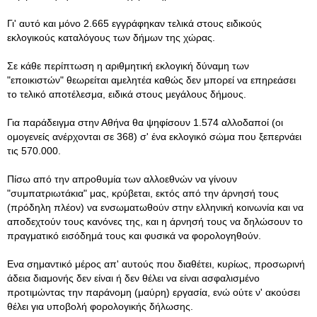
Γι' αυτό και μόνο 2.665 εγγράφηκαν τελικά στους ειδικούς
εκλογικούς καταλόγους των δήμων της χώρας.
Σε κάθε περίπτωση η αριθμητική εκλογική δύναμη των
"εποικιστών" θεωρείται αμελητέα καθώς δεν μπορεί να επηρεάσει
το τελικό αποτέλεσμα, ειδικά στους μεγάλους δήμους.
Για παράδειγμα στην Αθήνα θα ψηφίσουν 1.574 αλλοδαποί (οι
ομογενείς ανέρχονται σε 368) σ' ένα εκλογικό σώμα που ξεπερνάει
τις 570.000.
Πίσω από την απροθυμία των αλλοεθνών να γίνουν
"συμπατριωτάκια" μας, κρύβεται, εκτός από την άρνησή τους
(πρόδηλη πλέον) να ενσωματωθούν στην ελληνική κοινωνία και να
αποδεχτούν τους κανόνες της, και η άρνησή τους να δηλώσουν το
πραγματικό εισόδημά τους και φυσικά να φορολογηθούν.
Ενα σημαντικό μέρος απ' αυτούς που διαθέτει, κυρίως, προσωρινή
άδεια διαμονής δεν είναι ή δεν θέλει να είναι ασφαλισμένο
προτιμώντας την παράνομη (μαύρη) εργασία, ενώ ούτε ν' ακούσει
θέλει για υποβολή φορολογικής δήλωσης.