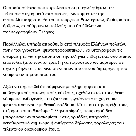
Οι προϋποθέσεις που κυριολεκτικά συμπεριλήφθηκαν την
τελευταία στιγμή μετά από πιέσεις των κομμάτων της
αντιπολίτευσης στο ν/σ του υπουργείου Εσωτερικών, ιδιαίτερα στο
άρθρο 4, αποθάρρυναν πολλούς που θα ήθελαν να
πολιτογραφηθούν Ελληνες.
Παράλληλα, υπήρξε απροθυμία από πλευράς Ελλήνων πολιτών,
πλην των γνωστών "ψευτοπροοδευτικών", να υπογράψουν τις
απαραίτητες για την απόκτηση της ελληνικής ιθαγένειας συστατικές
επιστολές (απαιτούνται τρεις) ή να παραστούν ως μάρτυρες στη
σχετική δήλωση που γίνεται ενώπιον του οικείου δημάρχου ή του
νόμιμου αντιπροσώπου του.
Αξίζει να σημειωθεί ότι σύμφωνα με πληροφορίες από
κυβερνητικούς οικονομικούς κύκλους, σχεδόν οκτώ στους δέκα
νόμιμους ανιθαγενείς που ζουν και εργάζονται στη χώρα μας
φέρονται να έχουν μηδενικό εισόδημα. Κάτι που στην πράξη τους
στέρηση και το δικαίωμα "ελληνοποίησής" τους αφού δεν
μπορούσαν να προσκομίσουν στις αρμόδιες υπηρεσίες
εκκαθαριστικό σημείωμα ή αντίγραφο δήλωσης φορολογίας του
τελευταίου οικονομικού έτους.