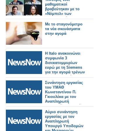
μαθηματικοί
βραβεύτηκαν με το
«Νόμπελ» των
Μαθηματικών
Mε το σταγονόμετρο
τα νέα σκευάσματα
στην αγορά
Η Italo ανακοινώνει
συμφωνία 3
δισεκατομμυρίων
ευρώ με τη Siemens
για την αγορά τρένων
για τη Γερμανία.
Συνάντηση εργασίας
του ΥΜΑΘ
Κωνσταντίνου Π.
Γκιουλέκα με τον
Αναπληρωτή
Υπουργό Υποδομών
και Μεταφορών
Αύριο συνάντηση
Γιώργο Κώτσηρα.
εργασίας με τον
Αναπληρωτή
Υπουργό Υποδομών
και Μεταφορών