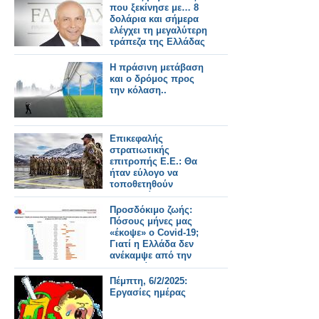
που ξεκίνησε με… 8
δολάρια και σήμερα
ελέγχει τη μεγαλύτερη
τράπεζα της Ελλάδας
Η πράσινη μετάβαση
και ο δρόμος προς
την κόλαση..
Επικεφαλής
στρατιωτικής
επιτροπής Ε.Ε.: Θα
ήταν εύλογο να
τοποθετηθούν
Ευρωπαίοι
στρατιώτες στη
Προσδόκιμο ζωής:
Γροιλανδία..
Πόσους μήνες μας
«έκοψε» ο Covid-19;
Γιατί η Ελλάδα δεν
ανέκαμψε από την
πανδημία
Πέμπτη, 6/2/2025:
Εργασίες ημέρας