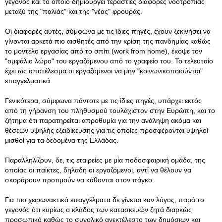
γεγονός και το οποίο δημιουργεί τεράστιες διαφορές νοοτροπίας
μεταξύ της "παλιάς" και της "νέας" φρουράς.
Οι διαφορές αυτές, σύμφωνα με τις ίδιες πηγές, έχουν ξεκινήσει να
γίνονται αρκετά πιο αισθητές από την κρίση της πανδημίας καθώς
το μοντέλο εργασίας από το σπίτι (work from home), έκοψε τον
"ομφάλιο λώρο" του εργαζόμενου από το γραφείο του. Το τελευταίο
έχει ως αποτέλεσμα οι εργαζόμενοι να μην "κοινωνικοποιούνται"
επαγγελματικά.
Γενικότερα, σύμφωνα πάντοτε με τις ίδιες πηγές, υπάρχει εκτός
από τη γήρανση του πληθυσμού τουλάχιστον στην Ευρώπη, και το
ζήτημα ότι παρατηρείται απροθυμία για την ανάληψη ακόμα και
θέσεων υψηλής εξειδίκευσης για τις οποίες προσφέρονται υψηλοί
μισθοί για τα δεδομένα της Ελλάδας.
Παραλληλίζουν, δε, τις εταιρείες με μία ποδοσφαιρική ομάδα, της
οποίας οι παίκτες, δηλαδή οι εργαζόμενοι, αντί να θέλουν να
σκοράρουν προτιμούν να κάθονται στον πάγκο.
Για πιο χειρωνακτικά επαγγέλματα δε γίνεται καν λόγος, παρά το
γεγονός ότι κυρίως ο κλάδος των κατασκευών ζητά διαρκώς
προσωπικό καθώς το συνολικό ανεκτέλεστο των δημόσιων και