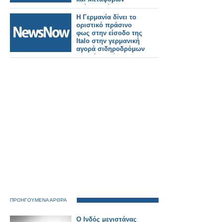
Γιώργο Κώτσηρα θα
έχει ο Κωνσταντίνος
Η Γερμανία δίνει το
Γκιουλέκας.
οριστικό πράσινο
φως στην είσοδο της
Italo στην γερμανική
αγορά σιδηροδρόμων
υψηλής ταχύτητας.
ΠΡΟΗΓΟΥΜΕΝΑ ΑΡΘΡΑ
Ο Ινδός μεγιστάνας