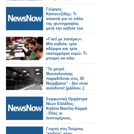
Γιώργος
Καπουτζίδης: Τι
απαντά για το σάλο
της φωτογραφίας
μετά την κηδεία του
Γεράσιμου Μιχελή
«Γιατί ρε πατέρα;»:
Μία κηδεία, τρία
αδέρφια και τρία
εκατομμύρια ευρώ. Τι
μπορεί να πάει
στραβά; - Η πρώτη
ανάγνωση της νέας
"Το μετρό
ανατρεπτικής
Θεσσαλονίκης
κωμωδίας του ΑΝΤ1
παραδίδεται στις 30
Νοεμβρίου" - Δεν είναι
ανέκδοτο! (μάλλον..)
Συμφωνική Ορχήστρα
Νέων Ελλάδος:
Κηδεία Βασίλη Καρρά
- Όλες οι
λεπτομέρειες.
Γιορτή στη Τούμπα,
"κηδεία" στην