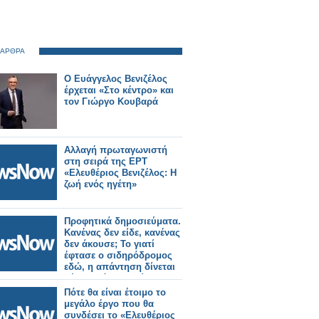
 ΑΡΘΡΑ
Ο Ευάγγελος Βενιζέλος
έρχεται «Στο κέντρο» και
τον Γιώργο Κουβαρά
Αλλαγή πρωταγωνιστή
στη σειρά της ΕΡΤ
«Ελευθέριος Βενιζέλος: Η
ζωή ενός ηγέτη»
Προφητικά δημοσιεύματα.
Κανένας δεν είδε, κανένας
δεν άκουσε; Το γιατί
έφτασε ο σιδηρόδρομος
εδώ, η απάντηση δίνεται
μέσα από τις σελίδες του
τύπου.
Πότε θα είναι έτοιμο το
μεγάλο έργο που θα
συνδέσει το «Ελευθέριος