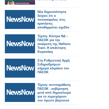
Νέα δημοσκόπηση
δείχνει ότι ο
πονοκέφαλος στις
κρατήσεις
αποθαρρύνει σχεδόν
δύο στους τρεις
ταξιδιώτες τρένων
Τέμπη: Κόντρα ΝΔ –
μεγάλων αποστάσεων
ΠΑΣΟΚ για την
αναίρεση της Hellenic
Train- Η απάντηση
Κυρανάκη
Στη Ρυθμιστική Αρχή
Σιδηροδρόμων
σήμερα κλιμάκιο του
ΠΑΣΟΚ
Τέμπη: αντιπαράθεση
ΠΑΣΟΚ - κυβέρνηση
μετά από δημοσίευμα
για το περιεχόμενο
του πρώτο βαγονιού