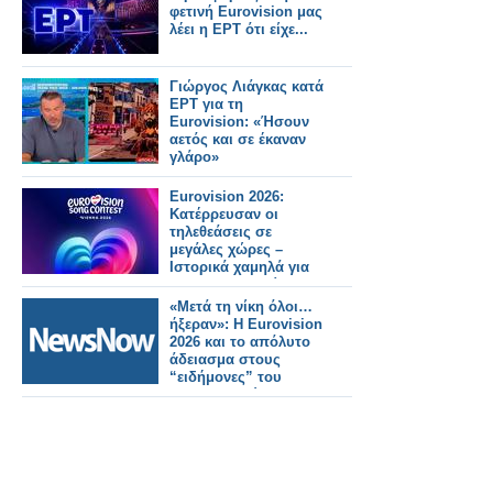
φετινή Eurovision μας
λέει η ΕΡΤ ότι είχε...
Γιώργος Λιάγκας κατά
ΕΡΤ για τη
Eurovision: «Ήσουν
αετός και σε έκαναν
γλάρο»
Eurovision 2026:
Κατέρρευσαν οι
τηλεθεάσεις σε
μεγάλες χώρες –
Ιστορικά χαμηλά για
BBC και Σουηδία
«Μετά τη νίκη όλοι…
ήξεραν»: Η Eurovision
2026 και το απόλυτο
άδειασμα στους
“ειδήμονες” του
διαγωνισμού