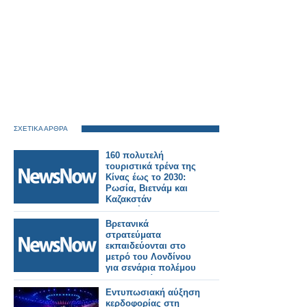
ΣΧΕΤΙΚΑ ΑΡΘΡΑ
160 πολυτελή
τουριστικά τρένα της
Κίνας έως το 2030:
Ρωσία, Βιετνάμ και
Καζακστάν
συμμετέχουν στην
τεράστια επέκταση
Βρετανικά
των σιδηροδρόμων.
στρατεύματα
εκπαιδεύονται στο
μετρό του Λονδίνου
για σενάρια πολέμου
με τη Ρωσία!
Εντυπωσιακή αύξηση
κερδοφορίας στη