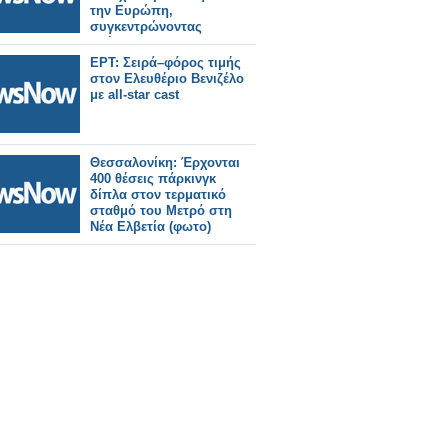
την Ευρώπη,
συγκεντρώνοντας
χρήματα για
φιλανθρωπικό σκοπό
ΕΡΤ: Σειρά–φόρος τιμής
στον Ελευθέριο Βενιζέλο
με all-star cast
Θεσσαλονίκη: Έρχονται
400 θέσεις πάρκινγκ
δίπλα στον τερματικό
σταθμό του Μετρό στη
Νέα Ελβετία (φωτο)