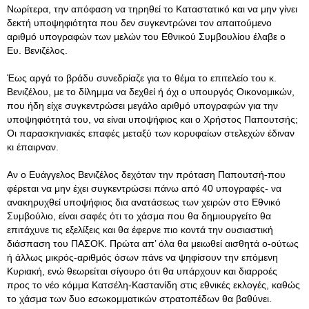
Νωρίτερα, την απόφαση να τηρηθεί το Καταστατικό και να μην γίνει
δεκτή υποψηφιότητα που δεν συγκεντρώνει τον απαιτούμενο
αριθμό υπογραφών των μελών του Εθνικού Συμβουλίου έλαβε ο
Ευ. Βενιζέλος.
Έως αργά το βράδυ συνεδρίαζε για το θέμα το επιτελείο του κ.
Βενιζέλου, με το δίλημμα να δεχθεί ή όχι ο υπουργός Οικονομικών,
που ήδη είχε συγκεντρώσει μεγάλο αριθμό υπογραφών για την
υποψηφιότητά του, να είναι υποψήφιος και ο Χρήστος Παπουτσής;
Οι παρασκηνιακές επαφές μεταξύ των κορυφαίων στελεχών έδιναν
κι έπαιρναν.
Αν ο Ευάγγελος Βενιζέλος δεχόταν την πρόταση Παπουτσή-που
φέρεται να μην έχει συγκεντρώσει πάνω από 40 υπογραφές- να
ανακηρυχθεί υποψήφιος δια ανατάσεως των χειρών στο Εθνικό
Συμβούλιο, είναι σαφές ότι το χάσμα που θα δημιουργείτο θα
επιτάχυνε τις εξελίξεις και θα έφερνε πιο κοντά την ουσιαστική
διάσπαση του ΠΑΣΟΚ. Πρώτα απ’ όλα θα μειωθεί αισθητά ο-ούτως
ή άλλως μικρός-αριθμός όσων πάνε να ψηφίσουν την επόμενη
Κυριακή, ενώ θεωρείται σίγουρο ότι θα υπάρχουν και διαρροές
προς το νέο κόμμα Κατσέλη-Καστανίδη στις εθνικές εκλογές, καθώς
το χάσμα των δυο εσωκομματικών στρατοπέδων θα βαθύνει.