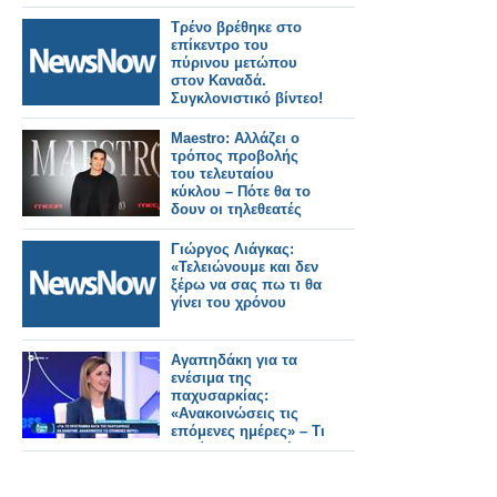
Τρένο βρέθηκε στο
επίκεντρο του
πύρινου μετώπου
στον Καναδά.
Συγκλονιστικό βίντεο!
Maestro: Αλλάζει ο
τρόπος προβολής
του τελευταίου
κύκλου – Πότε θα το
δουν οι τηλεθεατές
Γιώργος Λιάγκας:
«Τελειώνουμε και δεν
ξέρω να σας πω τι θα
γίνει του χρόνου
Αγαπηδάκη για τα
ενέσιμα της
παχυσαρκίας:
«Ανακοινώσεις τις
επόμενες ημέρες» – Τι
θα γίνει με τους ήδη
ενταγμένους
δικαιούχους (video)