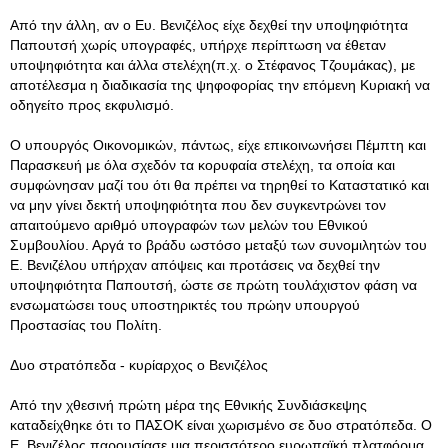
Από την άλλη, αν ο Ευ. Βενιζέλος είχε δεχθεί την υποψηφιότητα
Παπουτσή χωρίς υπογραφές, υπήρχε περίπτωση να έθεταν
υποψηφιότητα και άλλα στελέχη(π.χ. ο Στέφανος Τζουμάκας), με
αποτέλεσμα η διαδικασία της ψηφοφορίας την επόμενη Κυριακή να
οδηγείτο προς εκφυλισμό.
Ο υπουργός Οικονομικών, πάντως, είχε επικοινωνήσει Πέμπτη και
Παρασκευή με όλα σχεδόν τα κορυφαία στελέχη, τα οποία και
συμφώνησαν μαζί του ότι θα πρέπει να τηρηθεί το Καταστατικό και
να μην γίνει δεκτή υποψηφιότητα που δεν συγκεντρώνει τον
απαιτούμενο αριθμό υπογραφών των μελών του Εθνικού
Συμβουλίου. Αργά το βράδυ ωστόσο μεταξύ των συνομιλητών του
Ε. Βενιζέλου υπήρχαν απόψεις και προτάσεις να δεχθεί την
υποψηφιότητα Παπουτσή, ώστε σε πρώτη τουλάχιστον φάση να
ενσωματώσει τους υποστηρικτές του πρώην υπουργού
Προστασίας του Πολίτη.
Δυο στρατόπεδα - κυρίαρχος ο Βενιζέλος
Από την χθεσινή πρώτη μέρα της Εθνικής Συνδιάσκεψης
καταδείχθηκε ότι το ΠΑΣΟΚ είναι χωρισμένο σε δυο στρατόπεδα. Ο
Ε. Βενιζέλος παρουσίασε μια περισσότερο ευρωπαϊκή πλατφόρμα,