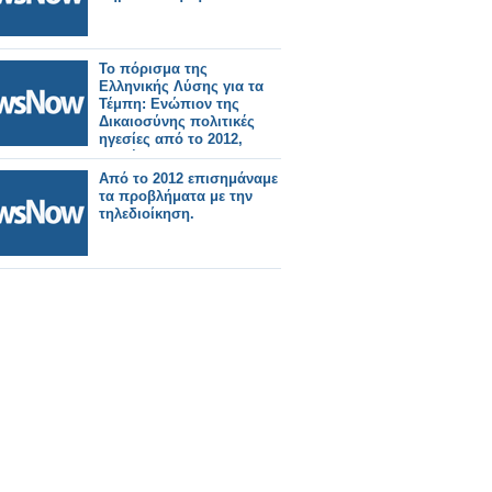
Το πόρισμα της
Ελληνικής Λύσης για τα
Τέμπη: Ενώπιον της
Δικαιοσύνης πολιτικές
ηγεσίες από το 2012,
στελέχη των
σιδηροδρομικών
Από το 2012 επισημάναμε
εταιρειών και εργολάβοι
τα προβλήματα με την
τηλεδιοίκηση.