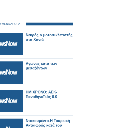
ΥΜΕΝΑ ΑΡΘΡΑ
Νεκρός ο μοτοσικλετιστής
στα Χανιά
Αγώνας κατά των
μεσαζόντων
ΗΜΙΧΡΟΝΟ: ΑΕΚ-
Παναθηναϊκός 0-0
Nτοκουμέντο-Η Τουρκική
Ακταιωρός κατά του