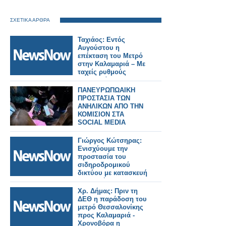
ΣΧΕΤΙΚΑ ΑΡΘΡΑ
Ταχιάος: Εντός
Αυγούστου η
επέκταση του Μετρό
στην Καλαμαριά – Με
ταχείς ρυθμούς
προχωρά το Flyover.
ΠΑΝΕΥΡΩΠΩΑΙΚΗ
ΠΡΟΣΤΑΣΙΑ ΤΩΝ
ΑΝΗΛΙΚΩΝ ΑΠΟ ΤΗΝ
ΚΟΜΙΣΙΟΝ ΣΤΑ
SOCIAL MEDIA
Γιώργος Κώτσηρας:
Ενισχύουμε την
προστασία του
σιδηροδρομικού
δικτύου με κατασκευή
ενισχυμένης
περίφραξης σε
Χρ. Δήμας: Πριν τη
Θριάσιο, Θήβα και
ΔΕΘ η παράδοση του
Ζευγολατιό.
μετρό Θεσσαλονίκης
προς Καλαμαριά -
Χρονοβόρα η