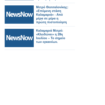
διαδικασία για τις
πιστοποιήσεις, αλλά
Μετρό Θεσσαλονίκης:
απαραίτητη.
«Επόμενη στάση
Καλαμαριά» - Από
μέρα σε μέρα η
πρώτη πιστοποίηση
της επέκτασης.
Καλαμαριά Μετρό:
«Κλειδώνει» η 28η
Ιουλίου – Το σημείο
των εγκαινίων.