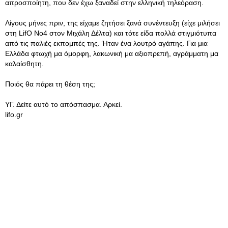
απροσποίητη, που δεν έχω ξαναδεί στην ελληνική τηλεόραση.
Λίγους μήνες πριν, της είχαμε ζητήσει ξανά συνέντευξη (είχε μιλήσει
στη LifO No4 στον Μιχάλη Δέλτα) και τότε είδα πολλά στιγμιότυπα
από τις παλιές εκπομπές της. Ήταν ένα λουτρό αγάπης. Για μια
Ελλάδα φτωχή μα όμορφη, λακωνική μα αξιοπρεπή, αγράμματη μα
καλαίσθητη.
Ποιός θα πάρει τη θέση της;
ΥΓ. Δείτε αυτό το απόσπασμα. Αρκεί.
lifo.gr