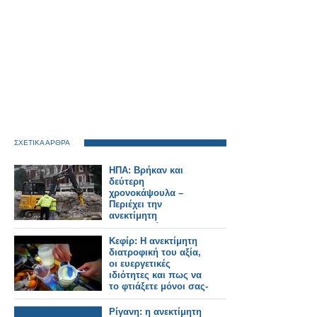
ΣΧΕΤΙΚΑ ΑΡΘΡΑ
ΗΠΑ: Βρήκαν και
δεύτερη
χρονοκάψουλα –
Περιέχει την
ανεκτίμητη
φωτογραφία του
Λίνκολν;
Κεφίρ: Η ανεκτίμητη
διατροφική του αξία,
οι ευεργετικές
ιδιότητες και πως να
το φτιάξετε μόνοι σας-
ΒΙΝΤΕΟ
Ρίγανη: η ανεκτίμητη