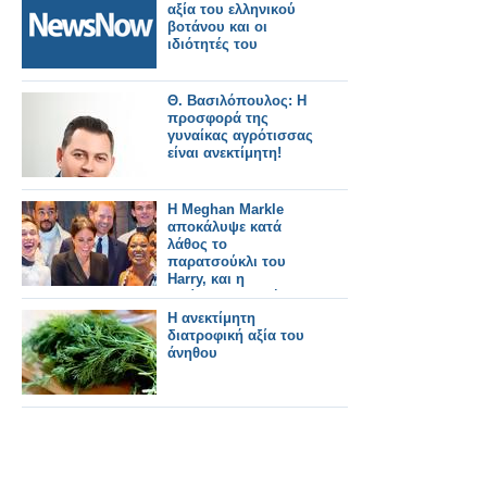
αξία του ελληνικού
βοτάνου και οι
ιδιότητές του
Θ. Βασιλόπουλος: Η
προσφορά της
γυναίκας αγρότισσας
είναι ανεκτίμητη!
Η Meghan Markle
αποκάλυψε κατά
λάθος το
παρατσούκλι του
Harry, και η
αντίδραση της ήταν
ανεκτίμητη
Η ανεκτίμητη
διατροφική αξία του
άνηθου