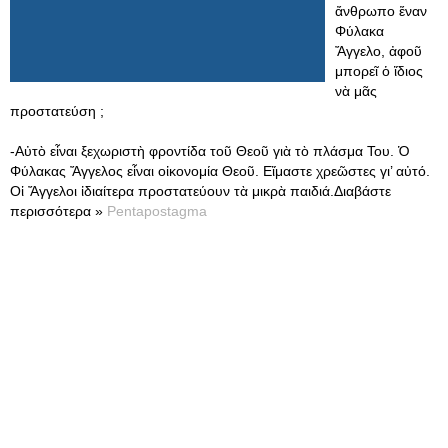
ἄνθρωπο ἕναν
Φύλακα
Ἄγγελο, ἀφοῦ
μπορεῖ ὁ ἴδιος
νὰ μᾶς
προστατεύση ;
-Αὐτὸ εἶναι ξεχωριστὴ φροντίδα τοῦ Θεοῦ γιὰ τὸ πλάσμα Του. Ὁ
Φύλακας Ἄγγελος εἶναι οἰκονομία Θεοῦ. Εἴμαστε χρεῶστες γι’ αὐτό.
Οἱ Ἄγγελοι ἰδιαίτερα προστατεύουν τὰ μικρὰ παιδιά.Διαβάστε
περισσότερα »
Pentapostagma