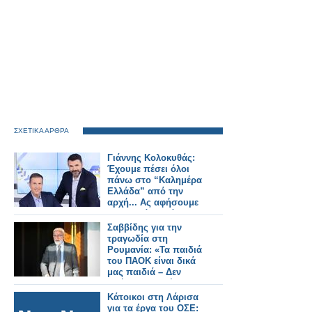
ΣΧΕΤΙΚΑ ΑΡΘΡΑ
Γιάννης Κολοκυθάς:
Έχουμε πέσει όλοι
πάνω στο “Καλημέρα
Ελλάδα” από την
αρχή... Ας αφήσουμε
τα παιδιά να κάνουν
τη δουλειά τους
Σαββίδης για την
τραγωδία στη
Ρουμανία: «Τα παιδιά
του ΠΑΟΚ είναι δικά
μας παιδιά – Δεν
αφήνουμε κανέναν
μόνο»
Κάτοικοι στη Λάρισα
για τα έργα του ΟΣΕ: