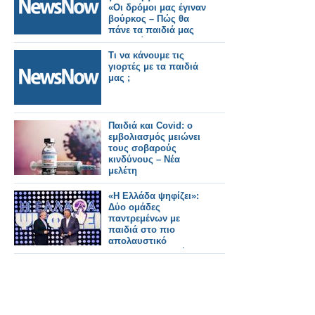
«Οι δρόμοι μας έγιναν
βούρκος – Πώς θα
πάνε τα παιδιά μας
στα σπίτια τους;»
Τι να κάνουμε τις
γιορτές με τα παιδιά
μας ;
Παιδιά και Covid: ο
εμβολιασμός μειώνει
τους σοβαρούς
κινδύνους – Νέα
μελέτη
«Η Ελλάδα ψηφίζει»:
Δύο ομάδες
παντρεμένων με
παιδιά στο πιο
απολαυστικό
guessing της ζωής
τους...