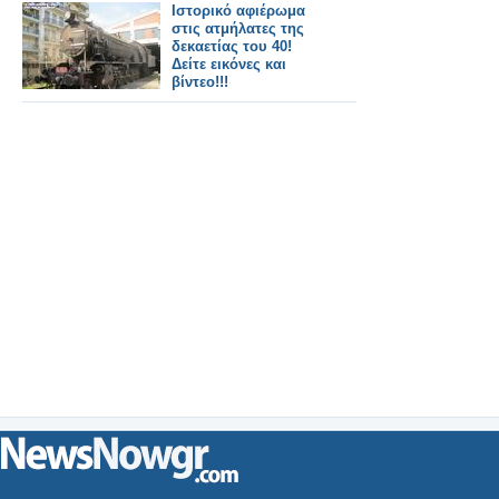
Κωνσταντινούπολης.
Ιστορικό αφιέρωμα
στις ατμήλατες της
δεκαετίας του 40!
Δείτε εικόνες και
βίντεο!!!