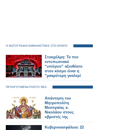
Η ΦΩΤΟΓΡΑΦΙΑ ΕΜΦΑΝΙΣΤΗΚΕ ΣΤΟ ΑΡΘΡΟ
Στοκχόλμη: Το πιο
εντυπωσιακό
“υπόγειο” αξιοθέατο
στον κόσμο είναι η
“μακρύτερη γκαλερί
τέχνης”!
ΠΡΟΗΓΟΥΜΕΝΑ PHOTO ΝΕΑ
Απάντηση του
Μητροπολίτη
Μεσογαίας κ.
Νικολάου στους
υβριστές της
Παναγίας
Κυβερνοασφάλεια: 22