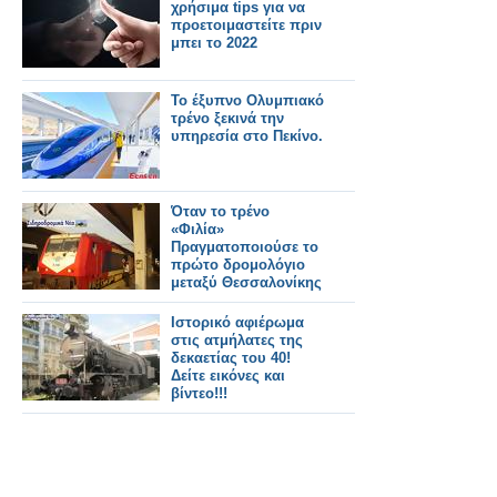
χρήσιμα tips για να
προετοιμαστείτε πριν
μπει το 2022
Το έξυπνο Ολυμπιακό
τρένο ξεκινά την
υπηρεσία στο Πεκίνο.
Όταν το τρένο
«Φιλία»
Πραγματοποιούσε το
πρώτο δρομολόγιο
μεταξύ Θεσσαλονίκης
-
Κωνσταντινούπολης.
Ιστορικό αφιέρωμα
στις ατμήλατες της
δεκαετίας του 40!
Δείτε εικόνες και
βίντεο!!!