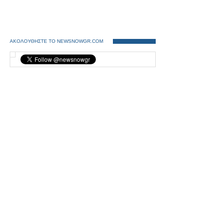
ΑΚΟΛΟΥΘΗΣΤΕ ΤΟ NEWSNOWGR.COM