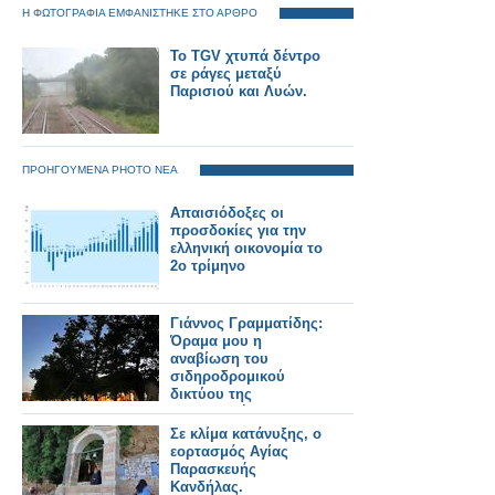
Η ΦΩΤΟΓΡΑΦΙΑ ΕΜΦΑΝΙΣΤΗΚΕ ΣΤΟ ΑΡΘΡΟ
Το TGV χτυπά δέντρο
σε ράγες μεταξύ
Παρισιού και Λυών.
ΠΡΟΗΓΟΥΜΕΝΑ PHOTO ΝΕΑ
Απαισιόδοξες οι
προσδοκίες για την
ελληνική οικονομία το
2ο τρίμηνο
Γιάννος Γραμματίδης:
Όραμα μου η
αναβίωση του
σιδηροδρομικού
δικτύου της
Πελοποννήσου
Σε κλίμα κατάνυξης, ο
εορτασμός Αγίας
Παρασκευής
Κανδήλας.