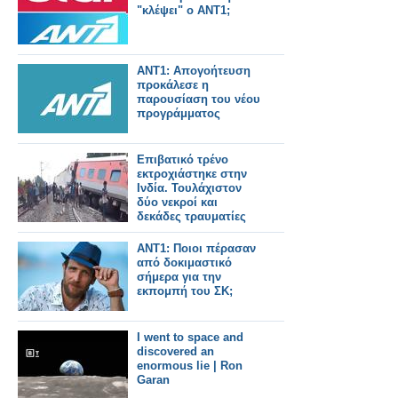
"κλέψει" ο ΑΝΤ1;
ΑΝΤ1: Απογοήτευση
προκάλεσε η
παρουσίαση του νέου
προγράμματος
Επιβατικό τρένο
εκτροχιάστηκε στην
Ινδία. Τουλάχιστον
δύο νεκροί και
δεκάδες τραυματίες
ΑΝΤ1: Ποιοι πέρασαν
από δοκιμαστικό
σήμερα για την
εκπομπή του ΣΚ;
I went to space and
discovered an
enormous lie | Ron
Garan