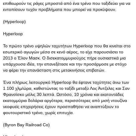
επιθεωρούν τις ράγες μπροστά από ένα τρένο που ταξιδεύει για να
εντοπίσουν τυχόν προβλήματα που μπορεί να προκύψουν.
(Hyperloop)
Hyperloop
Το πρώτο τρένο υψηλών ταχυτήτων Hyperloop που θα κινείται στο
εσωτερικό αγωγών μέσα σε κενό αέρος, το είχε παρουσιάσει το
2013 ο Έλον Μασκ. Ο δισεκατομμυριούχος πήρε ουσιαστικά μια
υπάρχουσα ιδέα, την επανεξέτασε και την προσάρμοσε με στόχο
να φέρει την επανάσταση στις μετακινήσεις επιβατών.
Ένα πλήρως λειτουργικό Hyperloop θα έφτανε ταχύτητες άνω των
1.100 χλμ/ώρα, καθιστώντας το ταξίδι μεταξύ Λος Άντζελες και Σαν
Φρανσίσκο μόλις 30 λεπτά. Ωστόσο, 10 χρόνια και εκατοντάδες
εκατομμύρια δολάρια αργότερα, περισσότερες από μισή ντουζίνα
νεοφυείς επιχειρήσεις έχουν προσπαθήσει να αναπτύξουν το
φουτουριστικό τρένο, χωρίς επιτυχία.
(Byron Bay Railroad Co)