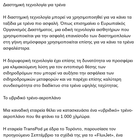
Διαστημική τεχνολογία για τρένα
Η διαστημική τεχνολογία μπορεί να χρησιμοποιηθεί για να κάνει τα
ταξίδια με τρένα πιο ασφαλή. Όπως επισημαίνει ο Ευρωπαϊκός
Οργανισμός Διαστήματος, μια ειδική τεχνολογία αισθητήρων που
χρησιμοποιείται για την ασφαλή επανείσοδο των διαστημοπλοίων
στη γήινη ατμόσφαιρα χρησιμοποιείται επίσης για να κάνει τα τρένα
ασφαλέστερα.
Η δορυφορική τεχνολογία έχει επίσης τη δυνατότητα να προσφέρει
μια κλιμακούμενη λύση για τον εντοπισμό θέσης των
σιδηροδρόμων που μπορεί να αυξήσει την ασφάλεια των
σιδηροδρομικών μεταφορών και να παρέχει επίσης καλύτερη
συνδεσιμότητα στο διαδίκτυο στα τρένα υψηλής ταχύτητας.
Το υβριδικό τρένο-αεροπλάνο
Μια καναδική εταιρεία θέλει να κατασκευάσει ένα «υβριδικό» τρένο-
αεροπλάνο που θα φτάνει τα 1.000 χλμ/ώρα.
Η εταιρεία TransPod με έδρα το Τορόντο, παρουσίασε τον
προηγούμενο Σεπτέμβριο τα σχέδιά της για το «FluxJet», ένα