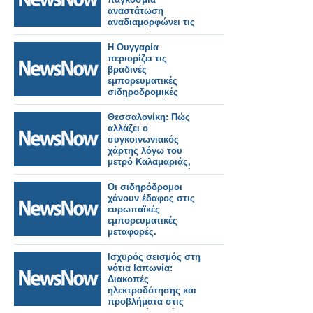
αναστάτωση
αναδιαμορφώνει τις
μεταφορές και τον
τουρισμό»
Η Ουγγαρία
περιορίζει τις
βραδινές
εμπορευματικές
σιδηροδρομικές
μεταφορές λόγω
καύσωνα.
Θεσσαλονίκη: Πώς
αλλάζει ο
συγκοινωνιακός
χάρτης λόγω του
μετρό Καλαμαριάς,
ποιες λεωφορειακές
γραμμές
Οι σιδηρόδρομοι
καταργούνται, ποιες
χάνουν έδαφος στις
νέες θα
ευρωπαϊκές
λειτουργήσουν, ποιες
εμπορευματικές
αλλάζουν.
μεταφορές.
Ισχυρός σεισμός στη
νότια Ιαπωνία:
Διακοπές
ηλεκτροδότησης και
προβλήματα στις
μεταφορές. Τρένο