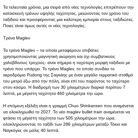
Τα τελευταία χρόνια, μια σειρά από νέες τεχνολογίες επιτρέπουν την
κατασκευή τρένων υψηλής ταχύτητας, μειώνοντας τον χρόνο του
ταξιδιού και προσφέροντας μια καλύτερη εμπειρία στους ταξιδιώτες.
Ποιες΄είναι όμως αυτές οι νέες τεχνολογίες;
Τρένα Maglev
Τα τρένα Maglev – τα οποία μεταφέρουν επιβάτες
χρησιμοποιώντας μαγνητική αιώρηση και όχι συμβατικούς
χαλύβδινους τροχούς- είναι σήμερα η ταχύτερη μορφή ταξιδιού με
τρένο που υπάρχει. Το τρένο Maglev, το οποίο συνδέει το
αεροδρόμιο Pudong της Σαγκάης με έναν μεγάλο τερματικό σταθμό
του μετρό έξω από την πόλη, είναι επί του παρόντος το ταχύτερο
στον κόσμο. Η διαδρομή των 30 χιλιομέτρων διαρκεί περίπου 7
λεπτά, με μέγιστη ταχύτητα 460 χιλιόμετρα την ώρα.
Η επόμενη εξέλιξη είναι η γραμμή Chuo Shinkansen που αναμένεται
να ολοκληρωθεί το 2027. Το νέο maglev bullet train αναμένεται να
φτάσει τη μέγιστη ταχύτητα των 505 χιλιομέτρων την ώρα,
ολοκληρώνοντας το ταξίδι των 286 χιλιομέτρων μεταξύ Τόκιο και
Ναγκόγια, σε μόλις 40 λεπτά.