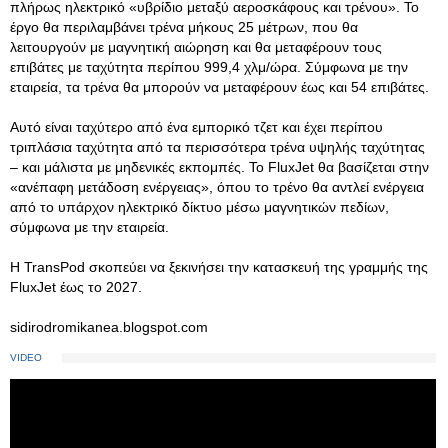
πλήρως ηλεκτρικό «υβρίδιο μεταξύ αεροσκάφους και τρένου». Το
έργο θα περιλαμβάνει τρένα μήκους 25 μέτρων, που θα
λειτουργούν με μαγνητική αιώρηση και θα μεταφέρουν τους
επιβάτες με ταχύτητα περίπου 999,4 χλμ/ώρα. Σύμφωνα με την
εταιρεία, τα τρένα θα μπορούν να μεταφέρουν έως και 54 επιβάτες.
Αυτό είναι ταχύτερο από ένα εμπορικό τζετ και έχει περίπου
τριπλάσια ταχύτητα από τα περισσότερα τρένα υψηλής ταχύτητας
– και μάλιστα με μηδενικές εκπομπές. Το FluxJet θα βασίζεται στην
«ανέπαφη μετάδοση ενέργειας», όπου το τρένο θα αντλεί ενέργεια
από το υπάρχον ηλεκτρικό δίκτυο μέσω μαγνητικών πεδίων,
σύμφωνα με την εταιρεία.
Η TransPod σκοπεύει να ξεκινήσει την κατασκευή της γραμμής της
FluxJet έως το 2027.
sidirodromikanea.blogspot.com
VIDEO