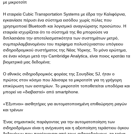
με μικροτσίπ
Η εταιρεία Cubic Transportation Systems με έδρα την Καλιφόρνια,
εγκαινίασε πέρυσι ένα σύστημα εισόδου χωρίς πύλες που
χρησιμοποιεί Bluetooth και λογισμικό αναγνώρισης προσώπου. Η
εταιρεία ισχυρίζεται ότι το σύστημά της θα μπορούσε να
διπλασιάσει την αποτελεσματικότητα των συστημάτων μετρό,
συμπεριλαμβανομένου του περίφημα πολυσύχναστου υπόγειου
σιδηροδρομικού συστήματος της Νέας Υόρκης. Το μόνο ερώτημα,
σε έναν κόσμο μετά την Cambridge Analytica, είναι ποιος κρατάει τα
βιομετρικά μας δεδομένα;
Ο εθνικός σιδηροδρομικός φορέας της Σουηδίας SJ, ήταν ο
πρώτος στον κόσμο που λάνσαρε τα μικροτσίπ για τη γρήγορη
επικύρωση των εισιτηρίων. Το μικροτσίπ τοποθετείται υποδόρια και
μπορεί να «διαβαστεί» από smartphone.
«Έξυπνοι» αισθητήρες για αυτοματοποιημένη επιθεώρηση ραγών
και τρένων
Ένας σημαντικός παράγοντας για την αυτοματοποίηση των
σιδηροδρόμων είναι η ανίχνευση και η αξιοποίηση τεράστιου όγκου
δεδομένων που προέρχονται από τους σιδηροδρόμους, τα τρένα