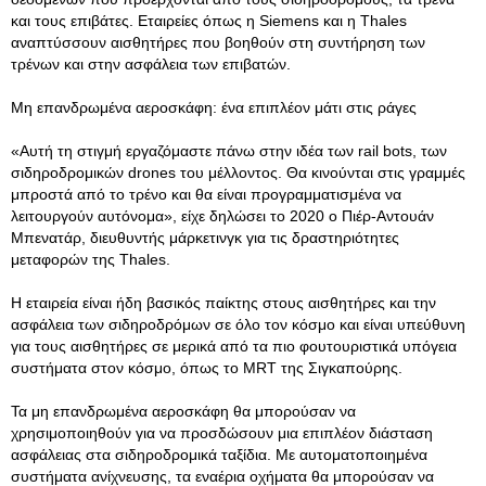
και τους επιβάτες. Εταιρείες όπως η Siemens και η Thales
αναπτύσσουν αισθητήρες που βοηθούν στη συντήρηση των
τρένων και στην ασφάλεια των επιβατών.
Μη επανδρωμένα αεροσκάφη: ένα επιπλέον μάτι στις ράγες
«Αυτή τη στιγμή εργαζόμαστε πάνω στην ιδέα των rail bots, των
σιδηροδρομικών drones του μέλλοντος. Θα κινούνται στις γραμμές
μπροστά από το τρένο και θα είναι προγραμματισμένα να
λειτουργούν αυτόνομα», είχε δηλώσει το 2020 ο Πιέρ-Αντουάν
Μπενατάρ, διευθυντής μάρκετινγκ για τις δραστηριότητες
μεταφορών της Thales.
Η εταιρεία είναι ήδη βασικός παίκτης στους αισθητήρες και την
ασφάλεια των σιδηροδρόμων σε όλο τον κόσμο και είναι υπεύθυνη
για τους αισθητήρες σε μερικά από τα πιο φουτουριστικά υπόγεια
συστήματα στον κόσμο, όπως το MRT της Σιγκαπούρης.
Τα μη επανδρωμένα αεροσκάφη θα μπορούσαν να
χρησιμοποιηθούν για να προσδώσουν μια επιπλέον διάσταση
ασφάλειας στα σιδηροδρομικά ταξίδια. Με αυτοματοποιημένα
συστήματα ανίχνευσης, τα εναέρια οχήματα θα μπορούσαν να