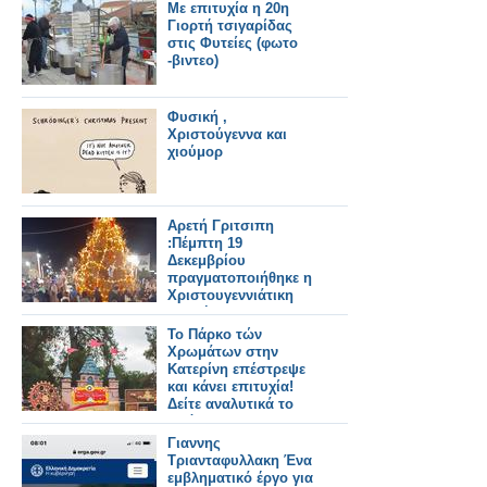
Με επιτυχία η 20η
Γιορτή τσιγαρίδας
στις Φυτείες (φωτο
-βιντεο)
Φυσική ,
Χριστούγεννα και
χιούμορ
Αρετή Γριτσιπη
:Πέμπτη 19
Δεκεμβρίου
πραγματοποιήθηκε η
Χριστουγεννιάτικη
Εορτή και η
φωταγώγηση του
Το Πάρκο τών
Χριστουγεννιάτικου
Χρωμάτων στην
Δέντρου στον
Κατερίνη επέστρεψε
Αστακό.
και κάνει επιτυχία!
Δείτε αναλυτικά το
πρόγραμμα
εκδηλώσεων
Γιαννης
Τριανταφυλλακη Ένα
εμβληματικό έργο για