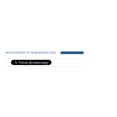
ΑΚΟΛΟΥΘΗΣΤΕ ΤΟ NEWSNOWGR.COM