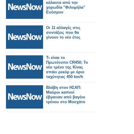
κάλαντα από την
χορωδία "Φιλομήλα"
Ευόσμου
Οι 11 αλλαγές στις
συντάξεις που θα
γίνουν το νέο έτος
Τι είναι το
Πρωτότυπο CR450; Το
νέο τρένο της Κίνας
σπάει ρεκόρ με όριο
ταχύτητας 450 km/h
και προκαλεί
παγκόσμιο
Βλάβη στον ΗΣΑΠ:
ενδιαφέρον
Μαύροι καπνοί
έβγαιναν από βαγόνι
τρένου στο Μοσχάτο