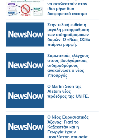
να εκτελεστούν στον
ίδιο μήνα δυο
διαφορετικά ενέσιμα
Στην τελική ευθεία η
μεγάλη μεταρρύθμιση
των σιδηροδρoμικών
δομών- Ο «Νέος ΟΣΕ»
παίρνει μορφή.
Σαρωτικούς ελέγχους
στους βουλγάρικους
σιδηροδρόμους
ανακοίνωσε ο νέος
Υπουργός
Μεταφορών.
Ο Martin Sion της
Alstom νέος
πρόεδρος της UNIFE.
Ο Νέος Ευρασιατικός
Άξονας: Γιατί το
Καζακστάν και η
Γεωργία έχουν
μεγαλύτερη σημασία