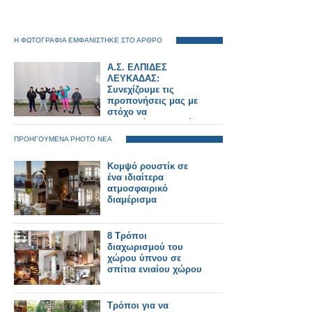
Η ΦΩΤΟΓΡΑΦΙΑ ΕΜΦΑΝΙΣΤΗΚΕ ΣΤΟ ΑΡΘΡΟ
Α.Σ. ΕΛΠΙΔΕΣ
ΛΕΥΚΑΔΑΣ:
Συνεχίζουμε τις
προπονήσεις μας με
στόχο να
βελτιωνόμαστε αγώνα
με αγώνα.
ΠΡΟΗΓΟΥΜΕΝΑ PHOTO ΝΕΑ
Κομψό ρουστίκ σε
ένα ιδιαίτερα
ατμοσφαιρικό
διαμέρισμα
8 Τρόποι
διαχωρισμού του
χώρου ύπνου σε
σπίτια ενιαίου χώρου
Τρόποι για να