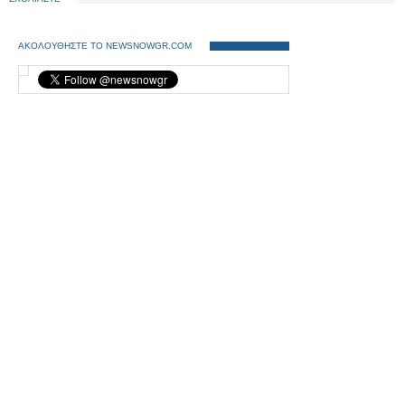
ΑΚΟΛΟΥΘΗΣΤΕ ΤΟ NEWSNOWGR.COM