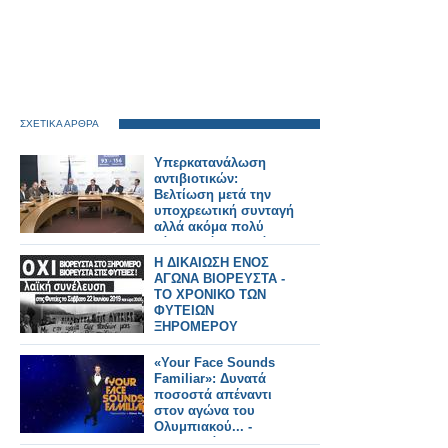
ΣΧΕΤΙΚΑ ΑΡΘΡΑ
Υπερκατανάλωση
αντιβιοτικών:
Βελτίωση μετά την
υποχρεωτική συνταγή
αλλά ακόμα πολύ
κάτω από τον στόχο!
Η ΔΙΚΑΙΩΣΗ ΕΝΟΣ
ΑΓΩΝΑ ΒΙΟΡΕΥΣΤΑ -
ΤΟ ΧΡΟΝΙΚΟ ΤΩΝ
ΦΥΤΕΙΩΝ
ΞΗΡΟΜΕΡΟΥ
«Your Face Sounds
Familiar»: Δυνατά
ποσοστά απέναντι
στον αγώνα του
Ολυμπιακού... -
Αναλυτικά τα 15'