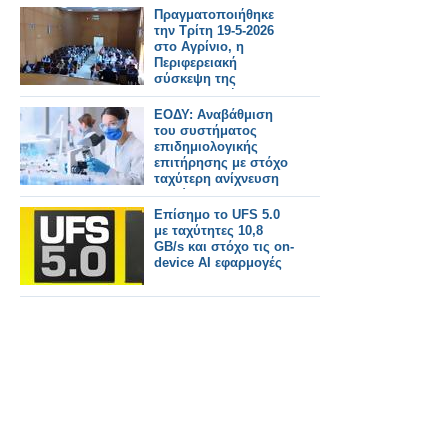
Πραγματοποιήθηκε
την Τρίτη 19-5-2026
στο Αγρίνιο, η
Περιφερειακή
σύσκεψη της
Συντονιστικής
Επιτροπής Αγώνα
ΕΟΔΥ: Αναβάθμιση
(Σ.Ε.Α) των
του συστήματος
συνταξιουχικων
επιδημιολογικής
οργανώσεων στην
επιτήρησης με στόχο
αίθουσα τού ΕΚΑ
ταχύτερη ανίχνευση
κινδύνων
Επίσημο το UFS 5.0
με ταχύτητες 10,8
GB/s και στόχο τις on-
device AI εφαρμογές