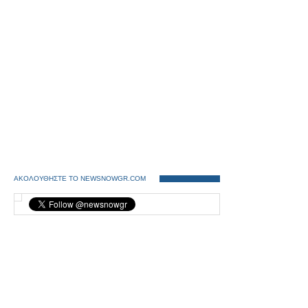
ΑΚΟΛΟΥΘΗΣΤΕ ΤΟ NEWSNOWGR.COM