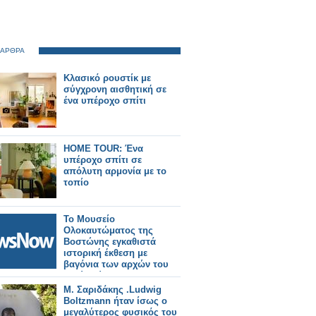
 ΑΡΘΡΑ
Κλασικό ρουστίκ με
σύγχρονη αισθητική σε
ένα υπέροχο σπίτι
HOME TOUR: Ένα
υπέροχο σπίτι σε
απόλυτη αρμονία με το
τοπίο
Το Μουσείο
Ολοκαυτώματος της
Βοστώνης εγκαθιστά
ιστορική έκθεση με
βαγόνια των αρχών του
20ού αιώνα
Μ. Σαριδάκης .Ludwig
Boltzmann ήταν ίσως ο
μεγαλύτερος φυσικός του