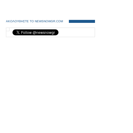
ΑΚΟΛΟΥΘΗΣΤΕ ΤΟ NEWSNOWGR.COM