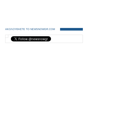
ΑΚΟΛΟΥΘΗΣΤΕ ΤΟ NEWSNOWGR.COM