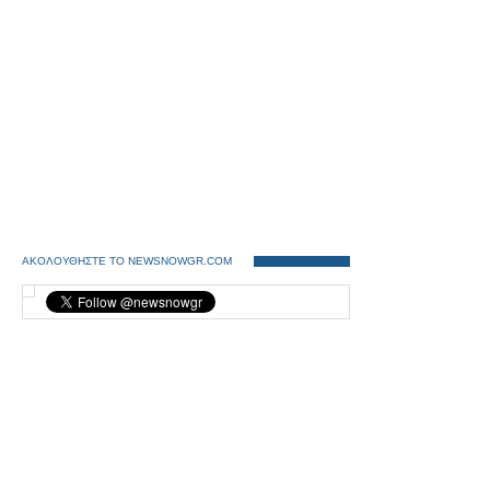
ΑΚΟΛΟΥΘΗΣΤΕ ΤΟ NEWSNOWGR.COM