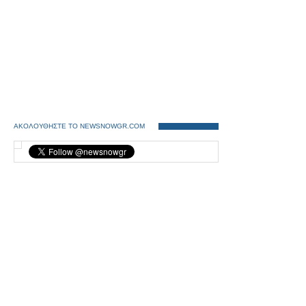
ΑΚΟΛΟΥΘΗΣΤΕ ΤΟ NEWSNOWGR.COM