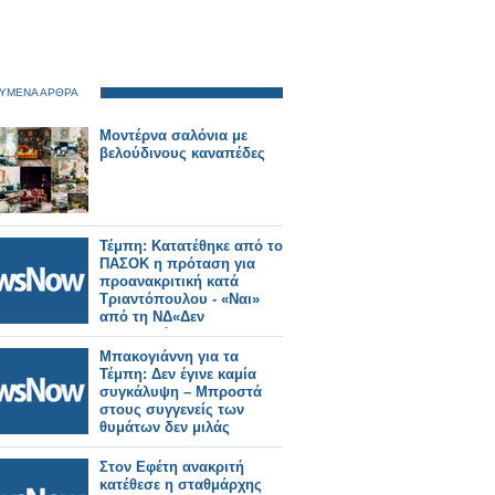
ΥΜΕΝΑ ΑΡΘΡΑ
Μοντέρνα σαλόνια με
βελούδινους καναπέδες
Τέμπη: Κατατέθηκε από το
ΠΑΣΟΚ η πρόταση για
προανακριτική κατά
Τριαντόπουλου - «Ναι»
από τη ΝΔ«Δεν
συντασσόμαστε με το
περιεχόμενο της
Μπακογιάννη για τα
πρότασης», αναφέρουν
Τέμπη: Δεν έγινε καμία
κυβερνητικές πηγές
συγκάλυψη – Μπροστά
στους συγγενείς των
θυμάτων δεν μιλάς
Στον Εφέτη ανακριτή
κατέθεσε η σταθμάρχης