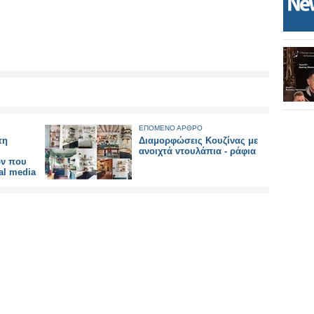
ΕΠΟΜΕΝΟ ΑΡΘΡΟ
τη
Διαμορφώσεις Κουζίνας με
ανοιχτά ντουλάπια - ράφια
ων που
al media