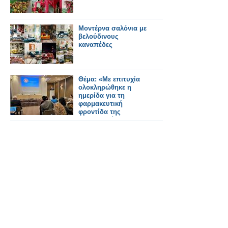
Μοντέρνα σαλόνια με
βελούδινους
καναπέδες
Θέμα: «Με επιτυχία
ολοκληρώθηκε η
ημερίδα για τη
φαρμακευτική
φροντίδα της
παχυσαρκίας που
διοργανώθηκε για τα
μέλη των
Φαρμακευτικών
Συλλόγων Χανίων &
Ρεθύμνου»