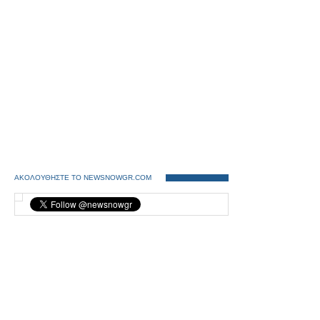
ΑΚΟΛΟΥΘΗΣΤΕ ΤΟ NEWSNOWGR.COM