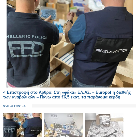
< Επιστροφή στο Άρθρο: Στη «φάκα» ΕΛ.ΑΣ. – Europol η διεθνής
των αναβολικών – Πάνω από €6,5 εκατ. τα παράνομα κέρδη
ΦΩΤΟΓΡΑΦΙΕΣ