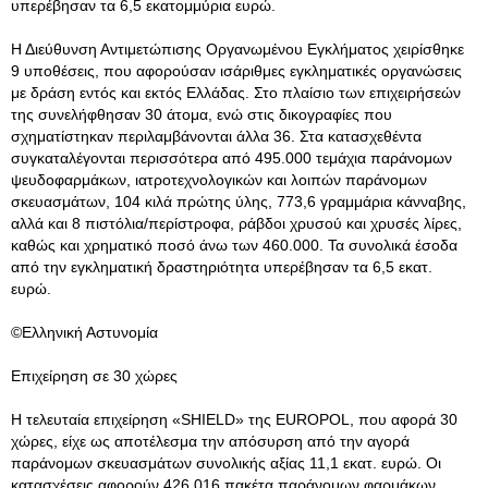
υπερέβησαν τα 6,5 εκατομμύρια ευρώ.
Η Διεύθυνση Αντιμετώπισης Οργανωμένου Εγκλήματος χειρίσθηκε
9 υποθέσεις, που αφορούσαν ισάριθμες εγκληματικές οργανώσεις
με δράση εντός και εκτός Ελλάδας
. Στο πλαίσιο των επιχειρήσεών
της συνελήφθησαν 30 άτομα, ενώ στις δικογραφίες που
σχηματίστηκαν περιλαμβάνονται άλλα 36. Στα κατασχεθέντα
συγκαταλέγονται περισσότερα από 495.000 τεμάχια παράνομων
ψευδοφαρμάκων, ιατροτεχνολογικών και λοιπών παράνομων
σκευασμάτων, 104 κιλά πρώτης ύλης, 773,6 γραμμάρια κάνναβης,
αλλά και 8 πιστόλια/περίστροφα, ράβδοι χρυσού και χρυσές λίρες,
καθώς και χρηματικό ποσό άνω των 460.000. Τα συνολικά έσοδα
από την εγκληματική δραστηριότητα υπερέβησαν τα 6,5 εκατ.
ευρώ.
©Ελληνική Αστυνομία
Επιχείρηση σε 30 χώρες
Η τελευταία επιχείρηση «SHIELD» της EUROPOL, που αφορά 30
χώρες, είχε ως αποτέλεσμα την απόσυρση από την αγορά
παράνομων σκευασμάτων συνολικής αξίας 11,1 εκατ. ευρώ. Οι
κατασχέσεις αφορούν 426.016 πακέτα παράνομων φαρμάκων,