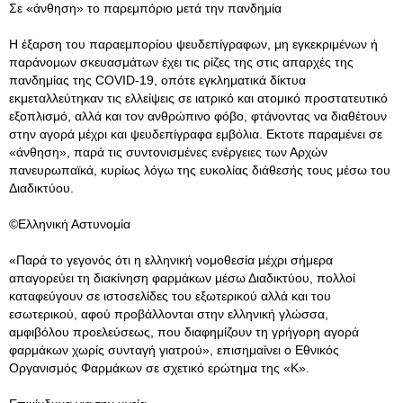
Σε «άνθηση» το παρεμπόριο μετά την πανδημία
Η έξαρση του παραεμπορίου ψευδεπίγραφων, μη εγκεκριμένων ή
παράνομων σκευασμάτων έχει τις ρίζες της στις απαρχές της
πανδημίας της COVID-19, οπότε εγκληματικά δίκτυα
εκμεταλλεύτηκαν τις ελλείψεις σε ιατρικό και ατομικό προστατευτικό
εξοπλισμό, αλλά και τον ανθρώπινο φόβο, φτάνοντας να διαθέτουν
στην αγορά μέχρι και ψευδεπίγραφα εμβόλια. Εκτοτε παραμένει σε
«άνθηση», παρά τις συντονισμένες ενέργειες των Αρχών
πανευρωπαϊκά, κυρίως λόγω της ευκολίας διάθεσής τους μέσω του
Διαδικτύου.
©Ελληνική Αστυνομία
«Παρά το γεγονός ότι η ελληνική νομοθεσία μέχρι σήμερα
απαγορεύει τη διακίνηση φαρμάκων μέσω Διαδικτύου, πολλοί
καταφεύγουν σε ιστοσελίδες του εξωτερικού αλλά και του
εσωτερικού, αφού προβάλλονται στην ελληνική γλώσσα,
αμφιβόλου προελεύσεως, που διαφημίζουν τη γρήγορη αγορά
φαρμάκων χωρίς συνταγή γιατρού», επισημαίνει ο Εθνικός
Οργανισμός Φαρμάκων σε σχετικό ερώτημα της «Κ».