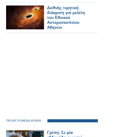
οι Ευρωπαϊκοί
Σιδηρόδρομοι έτοιμοι;
Διεθνής τιμητική
διάκριση για μελέτη
του Εθνικού
Αστεροσκοπείου
Αθηνών
ΠΡΟΗΓΟΥΜΕΝΑ ΑΡΘΡΑ
Γρίπη: Σε μία