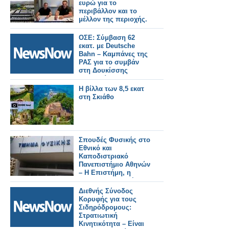
ευρώ για το
περιβάλλον και το
μέλλον της περιοχής.
ΟΣΕ: Σύμβαση 62
εκατ. με Deutsche
Bahn – Καμπάνες της
ΡΑΣ για το συμβάν
στη Δουκίσσης
Πλακεντίας.
Η βίλλα των 8,5 εκατ
στη Σκιάθο
Σπουδές Φυσικής στο
Εθνικό και
Καποδιστριακό
Πανεπιστήμιο Αθηνών
– Η Επιστήμη, η
Έρευνα, η Διεθνής
Αναγνώριση, οι
Διεθνής Σύνοδος
Επαγγελματικές
Κορυφής για τους
Προοπτικές
Σιδηρόδρομους:
Στρατιωτική
Κινητικότητα – Είναι