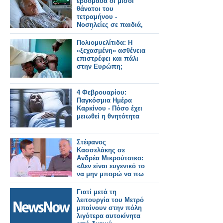
εβδομάδα οι μισοί
θάνατοι του
τετραμήνου -
Νοσηλείες σε παιδιά,
ενηλίκους
Πολιομυελίτιδα: Η
«ξεχασμένη» ασθένεια
επιστρέφει και πάλι
στην Ευρώπη;
4 Φεβρουαρίου:
Παγκόσμια Ημέρα
Καρκίνου - Πόσο έχει
μειωθεί η θνητότητα
Στέφανος
Κασσελάκης σε
Ανδρέα Μικρούτσικο:
«Δεν είναι ευγενικό το
να μην μπορώ να πω
κάτι»
Γιατί μετά τη
λειτουργία του Μετρό
μπαίνουν στην πόλη
λιγότερα αυτοκίνητα