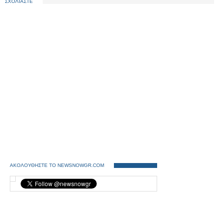
ΣΧΟΛΙΑΣΤΕ
ΑΚΟΛΟΥΘΗΣΤΕ ΤΟ NEWSNOWGR.COM