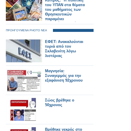
Κύπρος: "Η πολιτική
του ΥΠΑΝ στα θέματα
του μαθήματος των
Θρησκευτικών
παραμένει
αναλλοίωτη κατά τα
τελευταία χρόνια"
ΠΡΟΗΓΟΥΜΕΝΑ PHOTO ΝΕΑ
ΕΦΕΤ: Ανακαλούνται
τυριά από τον
Σκλαβενίτη λόγω
λιστέριας
Μαγνησία:
Συναγερμός για την
εξαφάνιση 92χρονου
Σώος βρέθηκε ο
50χρονος
Βρήθηκε νεκρός στο