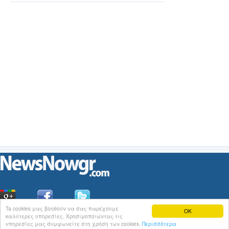
Ta cookies μας βοηθούν να σας παρέχουμε
OK
καλύτερες υπηρεσίες. Χρησιμοποιώντας τις
Οι
Ειδήσεις
του NewsNowgr.com στο
iNews
υπηρεσίες μας συμφωνείτε στη χρήση των cookies.
Περισσότερα