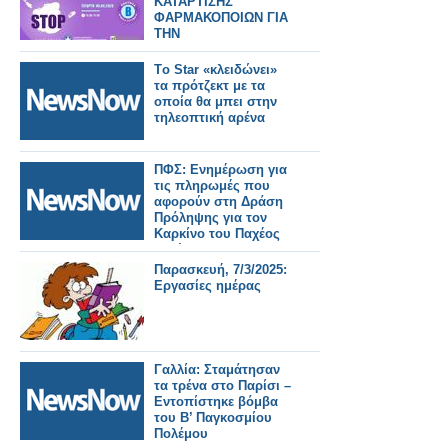
ΚΑΤΑΡΤΙΣΗΣ
ΦΑΡΜΑΚΟΠΟΙΩΝ ΓΙΑ
ΤΗΝ
ΕΝΔΟΟΙΚΟΓΕΝΕΙΑΚΗ
ΒΙΑ
Tο Star «κλειδώνει»
τα πρότζεκτ με τα
οποία θα μπει στην
τηλεοπτική αρένα
ΠΦΣ: Ενημέρωση για
τις πληρωμές που
αφορούν στη Δράση
Πρόληψης για τον
Καρκίνο του Παχέος
Εντέρου
Παρασκευή, 7/3/2025:
Εργασίες ημέρας
Γαλλία: Σταμάτησαν
τα τρένα στο Παρίσι –
Εντοπίστηκε βόμβα
του Β’ Παγκοσμίου
Πολέμου