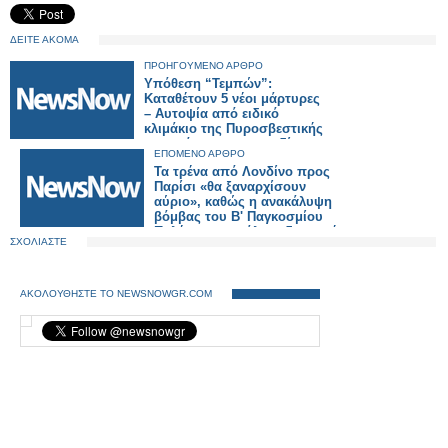
ΔΕΙΤΕ ΑΚΟΜΑ
ΠΡΟΗΓΟΥΜΕΝΟ ΑΡΘΡΟ
Υπόθεση “Τεμπών”:
Καταθέτουν 5 νέοι μάρτυρες
– Αυτοψία από ειδικό
κλιμάκιο της Πυροσβεστικής
στον τόπο της τραγωδίας
ΕΠΟΜΕΝΟ ΑΡΘΡΟ
Τα τρένα από Λονδίνο προς
Παρίσι «θα ξαναρχίσουν
αύριο», καθώς η ανακάλυψη
βόμβας του Β' Παγκοσμίου
Πολέμου προκάλεσε διακοπή
ΣΧΟΛΙΑΣΤΕ
δρομολογίων
ΑΚΟΛΟΥΘΗΣΤΕ ΤΟ NEWSNOWGR.COM