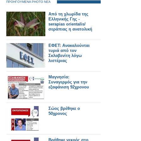
ΠΡΟΗΓΟΥΜΕΝΑ PHOTO ΝΕΑ
Από τη χλωρίδα της
Ελληνικής Γης -
serapias orientalis/
σεράπιας η ανατολική
ΕΦΕΤ: Ανακαλούνται
τυριά από τον
Σκλαβενίτη λόγω
λιστέριας
Μαγνησία:
Συναγερμός για την
εξαφάνιση 92χρονου
Σώος βρέθηκε ο
50χρονος
Βρήθηκε νεκρός στο