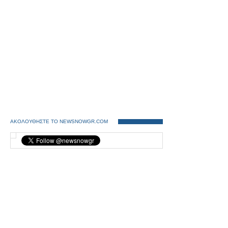
ΑΚΟΛΟΥΘΗΣΤΕ ΤΟ NEWSNOWGR.COM