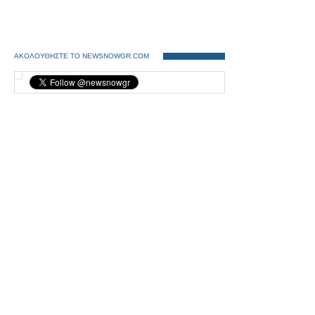
ΑΚΟΛΟΥΘΗΣΤΕ ΤΟ NEWSNOWGR.COM