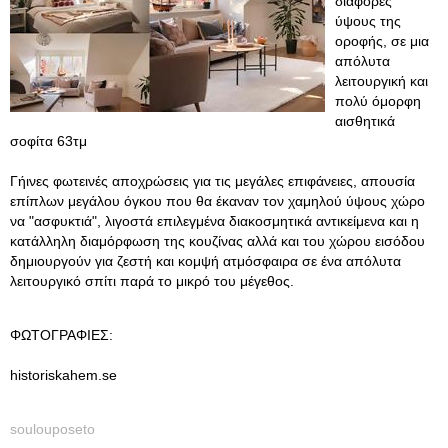
διαφορές
ύψους της
οροφής, σε μια
απόλυτα
λειτουργική και
πολύ όμορφη
αισθητικά
σοφίτα 63τμ
Γήινες φωτεινές αποχρώσεις για τις μεγάλες επιφάνειες, απουσία
επίπλων μεγάλου όγκου που θα έκαναν τον χαμηλού ύψους χώρο
να "ασφυκτιά", λιγοστά επιλεγμένα διακοσμητικά αντικείμενα και η
κατάλληλη διαμόρφωση της κουζίνας αλλά και του χώρου εισόδου
δημιουργούν για ζεστή και κομψή ατμόσφαιρα σε ένα απόλυτα
λειτουργικό σπίτι παρά το μικρό του μέγεθος.
ΦΩΤΟΓΡΑΦΙΕΣ:
historiskahem.se
soulouposeto