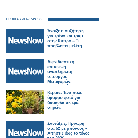
ΠΡΟΗΓΟΥΜΕΝΑ ΑΡΘΡΑ
Άνοιξε η συζήτηση
για τρένο και τραμ
στην Κύπρο – Τι
προβλέπει μελέτη.
Αιφνιδιαστική
επίσκεψη
αναπληρωτή
υπουργού
Μεταφορών,
Κωνσταντίνου
Κυρανάκη στον
Κέρρια. Ένα πολύ
Σταθμό Λαρίσης
όμορφο φυτό για
δύσκολα σκιερά
σημεία
Συντάξεις: Πρόωρη
στα 62 με μπόνους –
Αιτήσεις έως το τέλος