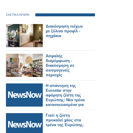
ΣΧΕΤΙΚΑ ΑΡΘΡΑ
Διακόσμηση τοίχων
με ξύλινα προφίλ -
πηχάκια
Ασφαλής
διαμόρφωση -
διακόσμηση σε
σεισμογενείς
περιοχές
Η απάντηση της
Eurostar στην
αφόρητη ζέστη της
Ευρώπης: Νέα τρένα
κατασκευασμένα για
να αντέχουν σε
θερμοκρασίες 55°C.
Γιατί η ζέστη
προκαλεί χάος στα
τρένα της Ευρώπης.