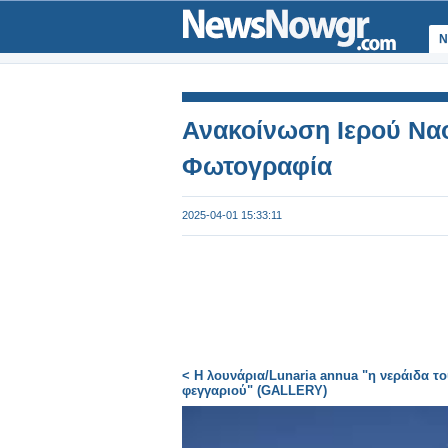
Ν
Ανακοίνωση Ιερού Ναο
Φωτογραφία
2025-04-01 15:33:11
< Η λουνάρια/Lunaria annua "η νεράιδα τ
φεγγαριού" (GALLERY)