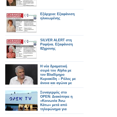
Εξάρχεια: Εξαφάνιση
ηλικιωμένης
SILVER ALERT στη
Ραφήνα. Εξαφάνιση
82χρονης
Η νέα δραματική
σειρά του Alpha με
τον Βλαδίμηρο
Κυριακίδη – Ρόλος με
άνοια και αγώνα με
τον χρόνο
Συναγερμός στο
OPEN: Διακόπηκε η
«Κοινωνία Άνω
Κάτω» μετά από
τηλεφώνημα για
βόμβα