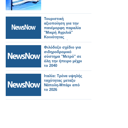
Τουριστική
αξιοποίηση για την
πανέμορφη παραλία
''Μικρή Αγριλιά''
Κοινότητας
Αρχοντοχωρίου του
Δήμου Ξηρομέρου. Η
Φιλόδοξο σχέδιο για
παράκτια διαδρομή
σιδηροδρομικό
Αστακός - Μύτικας -
σύστημα "Μετρό" σε
Μαραθάκι Κανδήλας,
όλη την ήπειρο μέχρι
είναι προορισμένη για
το 2040
τουριστική ανάπτυξη.
Ιταλία: Τρένα υψηλής
ταχύτητας μεταξυ
Νάπολη-Μπάρι από
το 2026