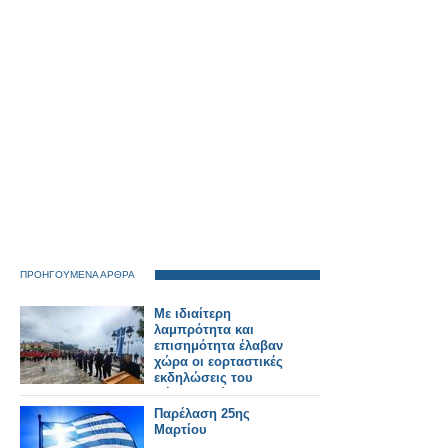
ΠΡΟΗΓΟΥΜΕΝΑ ΑΡΘΡΑ
Με ιδιαίτερη
λαμπρότητα και
επισημότητα έλαβαν
χώρα οι εορταστικές
εκδηλώσεις του
Δήμου Ακτίου-
Βόνιτσας για την
Παρέλαση 25ης
Εθνική Επέτειο της
Μαρτίου
25ης Μαρτίου 1821.