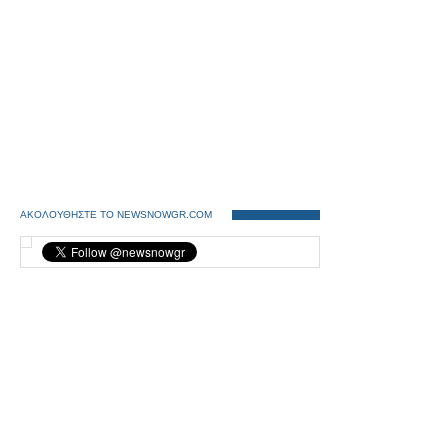
ΑΚΟΛΟΥΘΗΣΤΕ ΤΟ NEWSNOWGR.COM