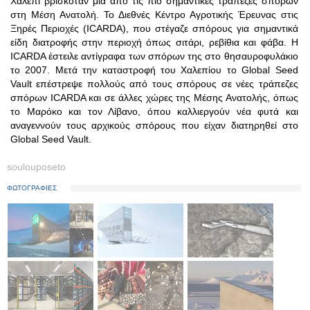
Χαλέπι βρισκόταν μια από τις πιο σημαντικές τράπεζες σπόρων
στη Μέση Ανατολή. Το Διεθνές Κέντρο Αγροτικής Έρευνας στις
Ξηρές Περιοχές (ICARDA), που στέγαζε σπόρους για σημαντικά
είδη διατροφής στην περιοχή όπως σιτάρι, ρεβίθια και φάβα. Η
ICARDA έστειλε αντίγραφα των σπόρων της στο θησαυροφυλάκιο
το 2007. Μετά την καταστροφή του Χαλεπίου το Global Seed
Vault επέστρεψε πολλούς από τους σπόρους σε νέες τράπεζες
σπόρων ICARDA και σε άλλες χώρες της Μέσης Ανατολής, όπως
το Μαρόκο και τον Λίβανο, όπου καλλιεργούν νέα φυτά και
αναγεννούν τους αρχικούς σπόρους που είχαν διατηρηθεί στο
Global Seed Vault.
soulouposeto
ΦΩΤΟΓΡΑΦΙΕΣ