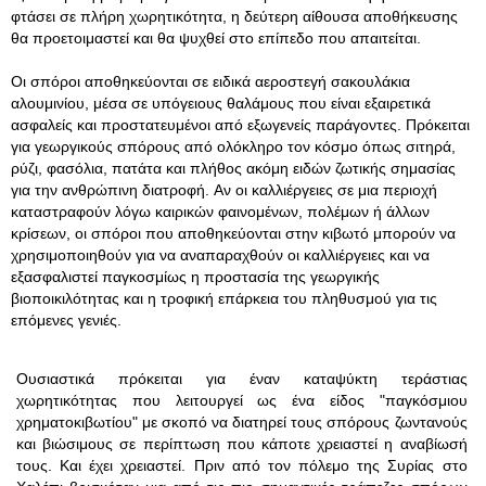
φτάσει σε πλήρη χωρητικότητα, η δεύτερη αίθουσα αποθήκευσης
θα προετοιμαστεί και θα ψυχθεί στο επίπεδο που απαιτείται.
Οι σπόροι αποθηκεύονται σε ειδικά αεροστεγή σακουλάκια
αλουμινίου, μέσα σε υπόγειους θαλάμους που είναι εξαιρετικά
ασφαλείς και προστατευμένοι από εξωγενείς παράγοντες. Πρόκειται
για γεωργικούς σπόρους από ολόκληρο τον κόσμο όπως σιτηρά,
ρύζι, φασόλια, πατάτα και πλήθος ακόμη ειδών ζωτικής σημασίας
για την ανθρώπινη διατροφή. Αν οι καλλιέργειες σε μια περιοχή
καταστραφούν λόγω καιρικών φαινομένων, πολέμων ή άλλων
κρίσεων, οι σπόροι που αποθηκεύονται στην κιβωτό μπορούν να
χρησιμοποιηθούν για να αναπαραχθούν οι καλλιέργειες και να
εξασφαλιστεί παγκοσμίως η προστασία της γεωργικής
βιοποικιλότητας και η τροφική επάρκεια του πληθυσμού για τις
επόμενες γενιές.
Ουσιαστικά πρόκειται για έναν καταψύκτη τεράστιας
χωρητικότητας που λειτουργεί ως ένα είδος "παγκόσμιου
χρηματοκιβωτίου" με σκοπό να διατηρεί τους σπόρους ζωντανούς
και βιώσιμους σε περίπτωση που κάποτε χρειαστεί η αναβίωσή
τους. Και έχει χρειαστεί. Πριν από τον πόλεμο της Συρίας στο