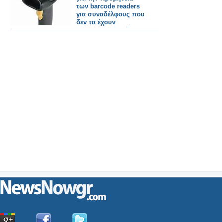
των barcode readers
για συναδέλφους που
δεν τα έχουν
προμηθευτεί ακόμα
από τις
συμβεβλημένες με τον
Π.Φ.Σ. εταιρείες
μηχανογραφικών
προγραμμάτων