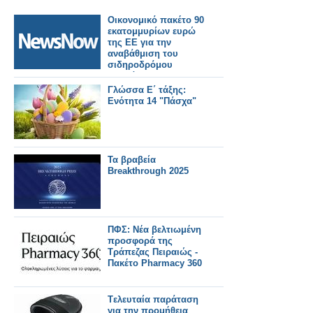
Οικονομικό πακέτο 90
εκατομμυρίων ευρώ
της ΕΕ για την
αναβάθμιση του
σιδηροδρόμου
Δυρράχιο –
Rrogozhina στην
Γλώσσα Ε΄ τάξης:
Αλβανία
Ενότητα 14 "Πάσχα"
Τα βραβεία
Breakthrough 2025
ΠΦΣ: Νέα βελτιωμένη
προσφορά της
Τράπεζας Πειραιώς -
Πακέτο Pharmacy 360
Tελευταία παράταση
για την προμήθεια