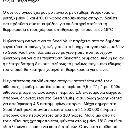
έως 60 μέτρα πάχος.
Ο ορεινός όγκος έχει μόνιμο παγετό, με σταθερή θερμοκρασία
μεταξύ μείον 3 και 4°C. Ο χώρος αποθήκευσης σπόρων διαθέτει
ένα πρόσθετο σύστημα ψύξης, για να διατηρεί σταθερά τη
θερμοκρασία στους χώρους αποθήκευσης στους μείον 18°C ​​
Η ηλεκτρική ενέργεια για το Seed Vault παρέχεται από το δημόσιο
εργοστάσιο παραγωγής ενέργειας στο Longyearbyen ενώ επιπλέον
το Seed Vault είναι εξοπλισμένο με γεννήτριες που παρέχουν
ηλεκτρική ενέργεια σε περίπτωση διακοπής ρεύματος. Ακόμη και αν
η ηλεκτροδότηση διακοπεί πλήρως το μονίμως παγωμένο έδαφος
του νησιού θα κρατήσει χαμηλά τη θερμοκρασία για αιώνες.
Η εγκατάσταση αποθήκευσης σπόρων αποτελείται από τρεις
αίθουσες, η καθεμία με διαστάσεις περίπου 9,5 x 27 μέτρα. Κάθε
αίθουσα μπορεί να φιλοξενήσει περίπου 1,5 εκατομμύρια δείγματα
σπόρων, δίνοντας έτσι στο Seed Vault μια συνολική χωρητικότητα
για αποθήκευση 4,5 εκατομμυρίων σπόρων. Μέχρι σήμερα στο
Seed Vault φυλάσσονται περισσότερα από 1.200.000 δείγματα
σπόρων, από περισσότερες από 100 χώρες. Μόνο μία από τις
τρεις αίθουσες χρησιμοποιείται, ψύχεται στους μείον 18°C ​​και είναι
εξοπλισμένη με ράφια για κουτιά σπόρων. Όταν αυτή η αίθουσα