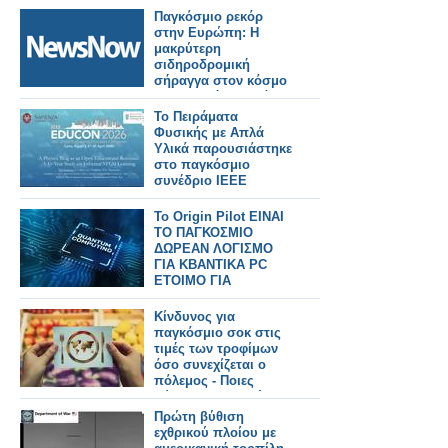
Παγκόσμιο ρεκόρ
στην Ευρώπη: Η
μακρύτερη
σιδηροδρομική
σήραγγα στον κόσμο
κατασκευάζεται κάτω
από τις Άλπεις.
Το Πειράματα
Φυσικής με Απλά
Υλικά παρουσιάστηκε
στο παγκόσμιο
συνέδριο IEEE
EDUCON
Το Origin Pilot ΕΙΝΑΙ
ΤΟ ΠΑΓΚΟΣΜΙΟ
ΔΩΡΕΑΝ ΛΟΓΙΣΜΟ
ΓΙΑ ΚΒΑΝΤΙΚΑ PC
ΕΤΟΙΜΟ ΓΙΑ
Download
Κίνδυνος για
παγκόσμιο σοκ στις
τιμές των τροφίμων
όσο συνεχίζεται ο
πόλεμος - Ποιες
χώρες θα πληγούν
περισσότερο
Πρώτη βύθιση
εχθρικού πλοίου με