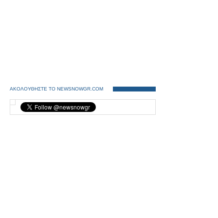
ΑΚΟΛΟΥΘΗΣΤΕ ΤΟ NEWSNOWGR.COM