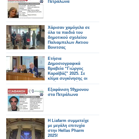
Πετράλωνα
Χάρισαν χαμόγελα σε
όλα τα παιδιά του
δημοτικού σχολείου
Παλιαμπελων Ακτιου
Βονιτσας
Ετήσια
Δημοσιογραφικά
Βραβεία “Γιώργος
Καραϊβάζ” 2025. Σε
κλίμα συγκίνησης οι
πρώτες βραβεύσεις
δημοσιογράφων από
Εξαφάνιση 59χρονου
το SILVER ALERT
στα Πετράλωνα
H Liafarm συμμετείχε
με μεγάλη επιτυχία
στην Hellas Pharm
2025!