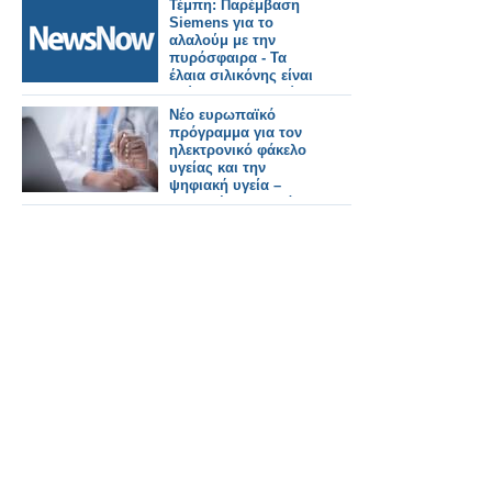
Τέμπη: Παρέμβαση
Siemens για το
αλαλούμ με την
πυρόσφαιρα - Τα
έλαια σιλικόνης είναι
«δύσκολο να καούν»
και παράγουν
Νέο ευρωπαϊκό
λιγότερη θερμότητα
πρόγραμμα για τον
ηλεκτρονικό φάκελο
υγείας και την
ψηφιακή υγεία –
Συμμετέχει η Ελλάδα