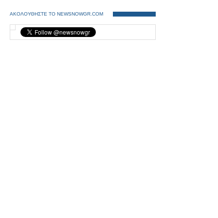
ΑΚΟΛΟΥΘΗΣΤΕ ΤΟ NEWSNOWGR.COM