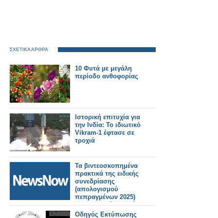
ΣΧΕΤΙΚΑ ΑΡΘΡΑ
10 Φυτά με μεγάλη
περίοδο ανθοφορίας
Ιστορική επιτυχία για
την Ινδία: Το ιδιωτικό
Vikram-1 έφτασε σε
τροχιά
Τα βιντεοσκοπημένα
πρακτικά της ειδικής
συνεδρίασης
(απολογισμού
πεπραγμένων 2025)
της Κυριακή 5 Ιουλίου
2026.
Οδηγός Εκτύπωσης