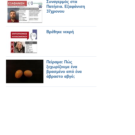
Συναγερμός στα
Πατήσια. Εξαφάνιση
37χρονου
Βρέθηκε νεκρή
Πείραμα: Πώς
ξεχωρίζουμε ένα
βρασμένο από ένα
άβραστο αβγό;